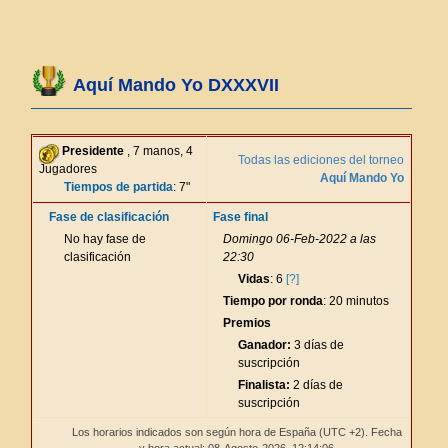
Aquí Mando Yo DXXXVII
Presidente
, 7 manos, 4
Todas las ediciones del torneo
Jugadores
Aquí Mando Yo
Tiempos de partida
: 7"
Fase de clasificación
Fase final
No hay fase de
Domingo 06-Feb-2022 a las
clasificación
22:30
Vidas
: 6
[?]
Tiempo por ronda
: 20 minutos
Premios
Ganador:
3 días de
suscripción
Finalista:
2 días de
suscripción
Los horarios indicados son según hora de España (UTC +2). Fecha