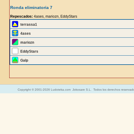
Ronda eliminatoria 7
Repescados:
4ases, mariozn, EddyStars
terrassa1
4ases
mariozn
EddyStars
Galp
Copyright © 2001-2026 Ludoteka.com Jokosare S.L. Todos los derechos reservad