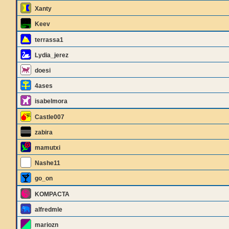
Xanty
Keev
terrassa1
Lydia_jerez
doesi
4ases
isabelmora
Castle007
zabira
mamutxi
Nashe11
go_on
KOMPACTA
alfredmle
mariozn