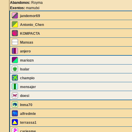
Abandonos:
Royma
Exentos:
mamutxi
jandemor69
Antonio_Chen
KOMPACTA
Mansas
anjero
mariozn
Isalar
champio
mensajer
doesi
Inma70
alfredmle
terrassa1
cariesme