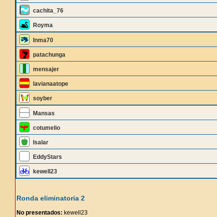
cachita_76
Royma
Inma70
patachunga
mensajer
lavianaatope
soyber
Mansas
cotumelio
Isalar
EddyStars
kewell23
Ronda eliminatoria 2
No presentados:
kewell23