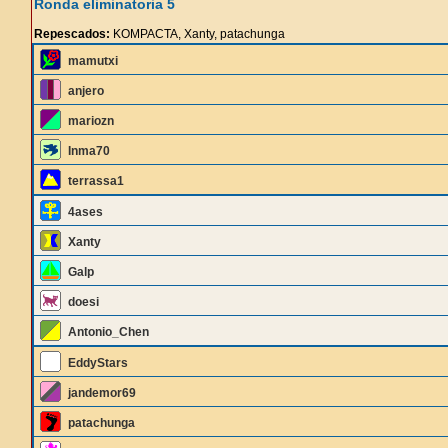
Ronda eliminatoria 5
Repescados:
KOMPACTA, Xanty, patachunga
mamutxi
anjero
mariozn
Inma70
terrassa1
4ases
Xanty
Galp
doesi
Antonio_Chen
EddyStars
jandemor69
patachunga