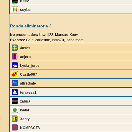
Keev
soyber
Ronda eliminatoria 3
No presentados:
kewell23, Mansas, Keev
Exentos:
Galp, cariesme, Inma70, isabelmora
4ases
anjero
Lydia_jerez
Castle007
alfredmle
terrassa1
zabira
Isalar
Xanty
KOMPACTA