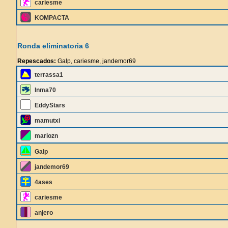
cariesme
KOMPACTA
Ronda eliminatoria 6
Repescados:
Galp, cariesme, jandemor69
terrassa1
Inma70
EddyStars
mamutxi
mariozn
Galp
jandemor69
4ases
cariesme
anjero