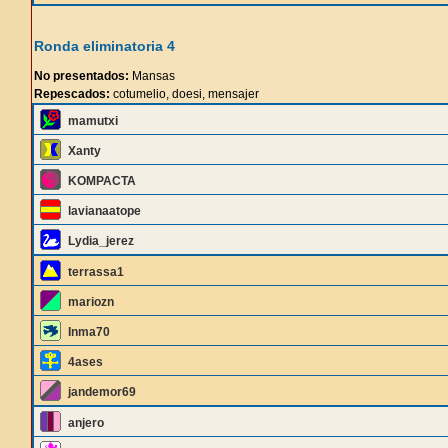
Ronda eliminatoria 4
No presentados:
Mansas
Repescados:
cotumelio, doesi, mensajer
mamutxi
Xanty
KOMPACTA
lavianaatope
Lydia_jerez
terrassa1
mariozn
Inma70
4ases
jandemor69
anjero