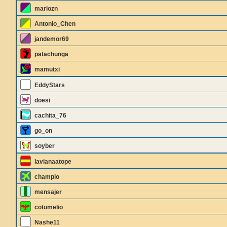
mariozn
Antonio_Chen
jandemor69
patachunga
mamutxi
EddyStars
doesi
cachita_76
go_on
soyber
lavianaatope
champio
mensajer
cotumelio
Nashe11