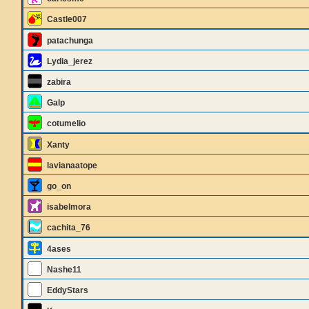
Castle007
patachunga
Lydia_jerez
zabira
Galp
cotumelio
Xanty
lavianaatope
go_on
isabelmora
cachita_76
4ases
Nashe11
EddyStars