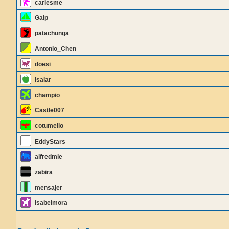
cariesme
Galp
patachunga
Antonio_Chen
doesi
Isalar
champio
Castle007
cotumelio
EddyStars
alfredmle
zabira
mensajer
isabelmora