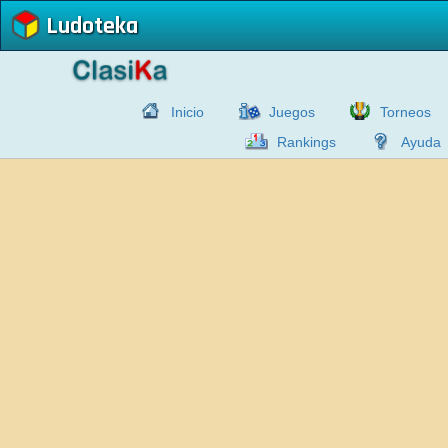
Ludoteka
Inicio
Juegos
Torneos
Rankings
Ayuda