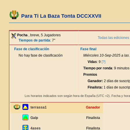
Para Ti La Baza Tonta DCCXXVII
Pocha
, breve, 5 Jugadores
Todas las ediciones
Tiempos de partida
: 7"
Fase de clasificación
Fase final
No hay fase de clasificación
Miércoles 10-Sep-2025 a las
Vidas
: 9
[?]
Tiempo por ronda
: 9 minutos
Premios
Ganador:
2 días de suscri
Finalista:
1 días de suscri
Los horarios indicados son según hora de España (UTC +2). Fecha y hora
terrassa1
Ganador
Galp
Finalista
4ases
Finalista