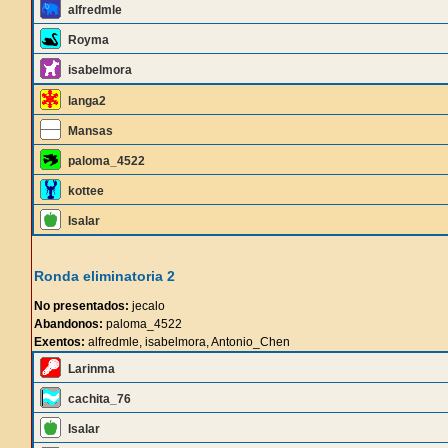
alfredmle
Royma
isabelmora
langa2
Mansas
paloma_4522
kottee
Isalar
Ronda eliminatoria 2
No presentados:
jecalo
Abandonos:
paloma_4522
Exentos:
alfredmle, isabelmora, Antonio_Chen
Larinma
cachita_76
Isalar