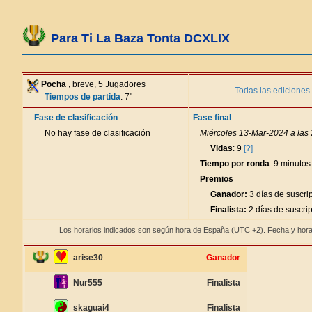
Para Ti La Baza Tonta DCXLIX
Pocha
, breve, 5 Jugadores
Todas las ediciones
Tiempos de partida
: 7"
Fase de clasificación
Fase final
No hay fase de clasificación
Miércoles 13-Mar-2024 a las
Vidas
: 9
[?]
Tiempo por ronda
: 9 minutos
Premios
Ganador:
3 días de suscri
Finalista:
2 días de suscri
Los horarios indicados son según hora de España (UTC +2). Fecha y hora
arise30
Ganador
Nur555
Finalista
skaguai4
Finalista