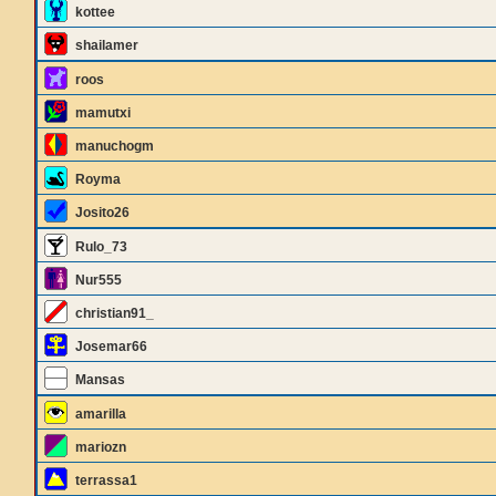
kottee
shailamer
roos
mamutxi
manuchogm
Royma
Josito26
Rulo_73
Nur555
christian91_
Josemar66
Mansas
amarilla
mariozn
terrassa1