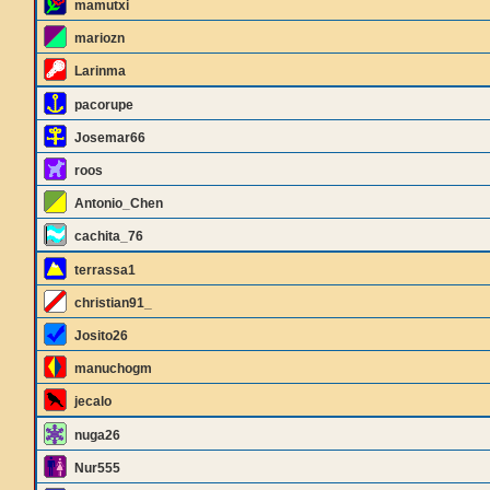
mamutxi
mariozn
Larinma
pacorupe
Josemar66
roos
Antonio_Chen
cachita_76
terrassa1
christian91_
Josito26
manuchogm
jecalo
nuga26
Nur555