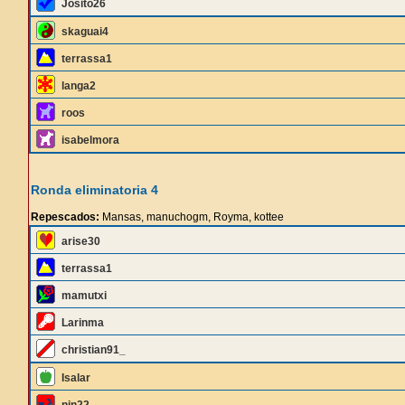
Josito26
skaguai4
terrassa1
langa2
roos
isabelmora
Ronda eliminatoria 4
Repescados:
Mansas, manuchogm, Royma, kottee
arise30
terrassa1
mamutxi
Larinma
christian91_
Isalar