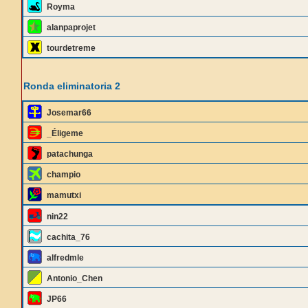
Royma
alanpaprojet
tourdetreme
Ronda eliminatoria 2
Josemar66
_Éligeme
patachunga
champio
mamutxi
nin22
cachita_76
alfredmle
Antonio_Chen
JP66