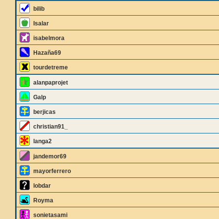
bilib
Isalar
isabelmora
Hazaña69
tourdetreme
alanpaprojet
Galp
berjicas
christian91_
langa2
jandemor69
mayorferrero
lobdar
Royma
sonietasami