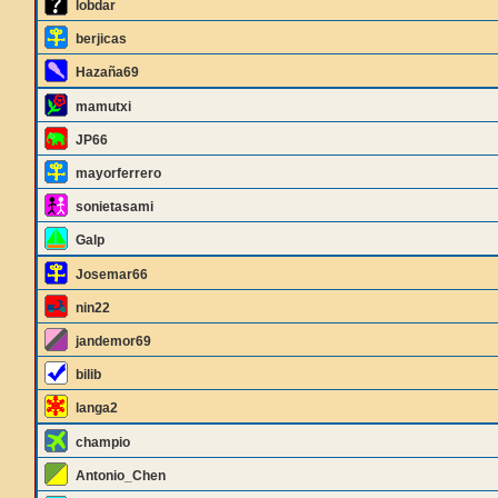
lobdar
berjicas
Hazaña69
mamutxi
JP66
mayorferrero
sonietasami
Galp
Josemar66
nin22
jandemor69
bilib
langa2
champio
Antonio_Chen