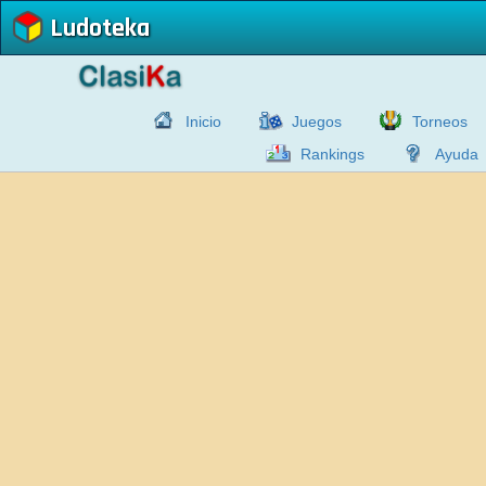
Ludoteka
Inicio
Juegos
Torneos
Rankings
Ayuda