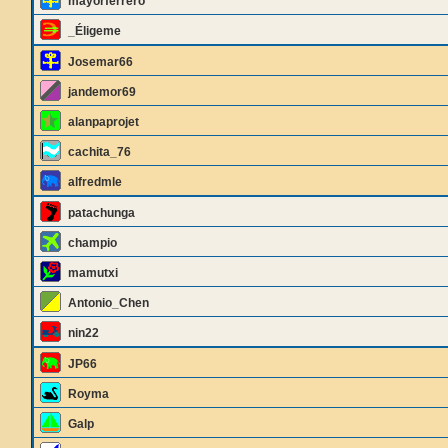
mayorferrero
_Éligeme
Josemar66
jandemor69
alanpaprojet
cachita_76
alfredmle
patachunga
champio
mamutxi
Antonio_Chen
nin22
JP66
Royma
Galp