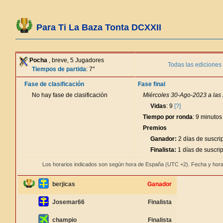
Para Ti La Baza Tonta DCXXII
Pocha
, breve, 5 Jugadores
Todas las ediciones
Tiempos de partida
: 7"
Fase de clasificación
Fase final
No hay fase de clasificación
Miércoles 30-Ago-2023 a las
Vidas
: 9
[?]
Tiempo por ronda
: 9 minutos
Premios
Ganador:
2 días de suscri
Finalista:
1 días de suscri
Los horarios indicados son según hora de España (UTC +2). Fecha y hora
berjicas
Ganador
Josemar66
Finalista
champio
Finalista