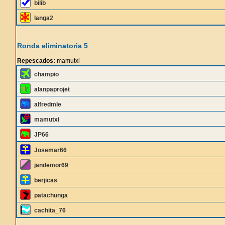
bilib
langa2
Ronda eliminatoria 5
Repescados:
mamutxi
champio
alanpaprojet
alfredmle
mamutxi
JP66
Josemar66
jandemor69
berjicas
patachunga
cachita_76