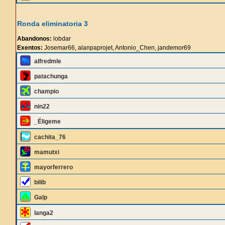
Ronda eliminatoria 3
Abandonos:
lobdar
Exentos:
Josemar66, alanpaprojet, Antonio_Chen, jandemor69
alfredmle
patachunga
champio
nin22
_Éligeme
cachita_76
mamutxi
mayorferrero
bilib
Galp
langa2