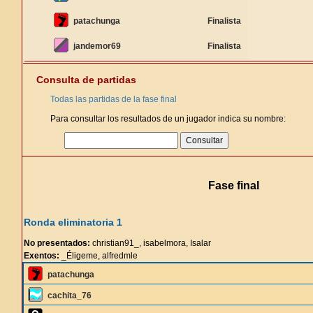
patachunga
Finalista
jandemor69
Finalista
Consulta de partidas
Todas las partidas de la fase final
Para consultar los resultados de un jugador indica su nombre:
Fase final
Ronda eliminatoria 1
No presentados:
christian91_, isabelmora, Isalar
Exentos:
_Éligeme, alfredmle
patachunga
cachita_76