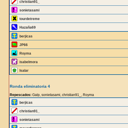
christian91_
sonietasami
tourdetreme
Hazaña69
berjicas
JP66
Royma
isabelmora
Isalar
Ronda eliminatoria 4
Repescados:
Galp, sonietasami, christian91_, Royma
berjicas
christian91_
sonietasami