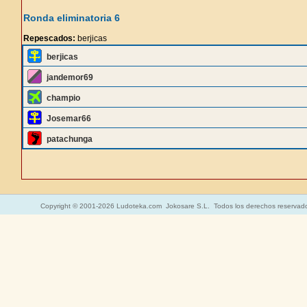
Ronda eliminatoria 6
Repescados:
berjicas
berjicas
jandemor69
champio
Josemar66
patachunga
Copyright © 2001-2026 Ludoteka.com Jokosare S.L. Todos los derechos reservad