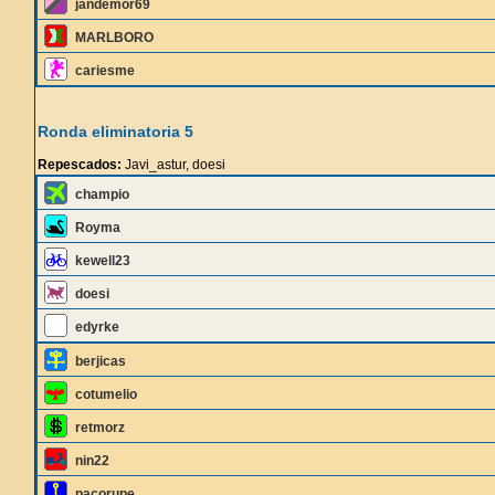
jandemor69
MARLBORO
cariesme
Ronda eliminatoria 5
Repescados:
Javi_astur, doesi
champio
Royma
kewell23
doesi
edyrke
berjicas
cotumelio
retmorz
nin22
pacorupe