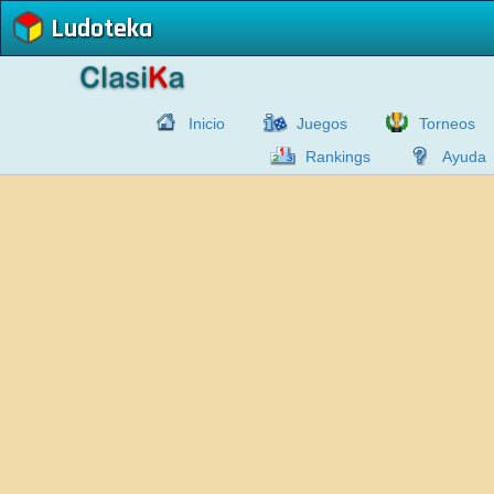
Ludoteka
Inicio
Juegos
Torneos
Rankings
Ayuda