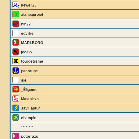
kewell23
alanpaprojet
nin22
edyrke
MARLBORO
jecalo
tourdetreme
pacorupe
sie
_Éligeme
Malapieza
Javi_astur
champio
********
potorrazo