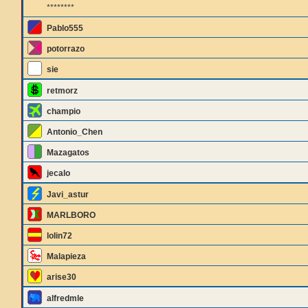
********
Pablo555
potorrazo
sie
retmorz
champio
Antonio_Chen
Mazagatos
jecalo
Javi_astur
MARLBORO
lolin72
Malapieza
arise30
alfredmle