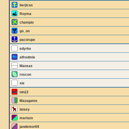
berjicas
Royma
champio
go_on
pacorupe
edyrke
alfredmle
Mansas
roscon
sie
nin22
Mazagatos
lataxy
mariozn
jandemor69