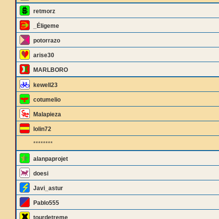
retmorz
_Éligeme
potorrazo
arise30
MARLBORO
kewell23
cotumelio
Malapieza
lolin72
********
alanpaprojet
doesi
Javi_astur
Pablo555
tourdetreme