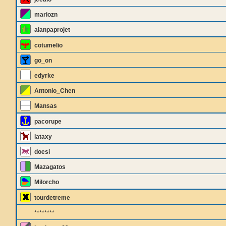
mariozn
alanpaprojet
cotumelio
go_on
edyrke
Antonio_Chen
Mansas
pacorupe
lataxy
doesi
Mazagatos
Milorcho
tourdetreme
********