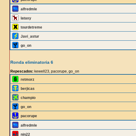
alfredmle
lataxy
tourdetreme
Javi_astur
go_on
Ronda eliminatoria 6
Repescados:
kewell23, pacorupe, go_on
retmorz
berjicas
champio
go_on
pacorupe
alfredmle
nin22