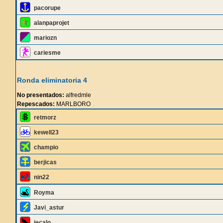
pacorupe
alanpaprojet
mariozn
cariesme
Ronda eliminatoria 4
No presentados:
alfredmle
Repescados:
MARLBORO
retmorz
kewell23
champio
berjicas
nin22
Royma
Javi_astur
jecalo