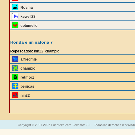
Royma
kewell23
cotumelio
Ronda eliminatoria 7
Repescados:
nin22, champio
alfredmle
champio
retmorz
berjicas
nin22
Copyright © 2001-2026 Ludoteka.com Jokosare S.L. Todos los derechos reservad