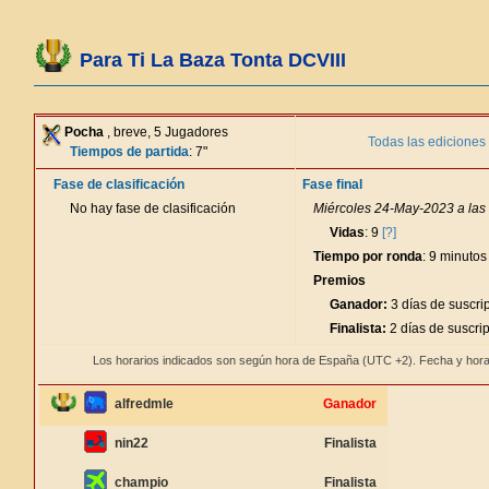
Para Ti La Baza Tonta DCVIII
Pocha
, breve, 5 Jugadores
Todas las ediciones
Tiempos de partida
: 7"
Fase de clasificación
Fase final
No hay fase de clasificación
Miércoles 24-May-2023 a las
Vidas
: 9
[?]
Tiempo por ronda
: 9 minutos
Premios
Ganador:
3 días de suscri
Finalista:
2 días de suscri
Los horarios indicados son según hora de España (UTC +2). Fecha y hora
alfredmle
Ganador
nin22
Finalista
champio
Finalista