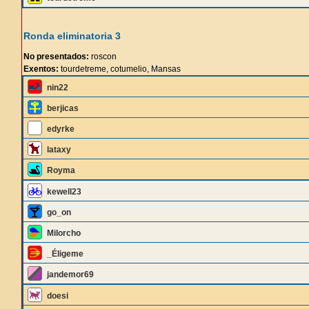
Ronda eliminatoria 3
No presentados:
roscon
Exentos:
tourdetreme, cotumelio, Mansas
nin22
berjicas
edyrke
lataxy
Royma
kewell23
go_on
Milorcho
_Éligeme
jandemor69
doesi