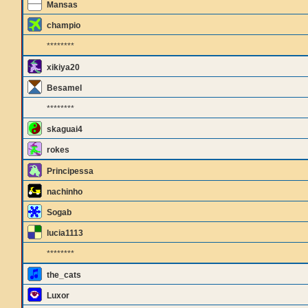
Mansas
champio
********
xikiya20
Besamel
********
skaguai4
rokes
Principessa
nachinho
Sogab
lucia1113
********
the_cats
Luxor