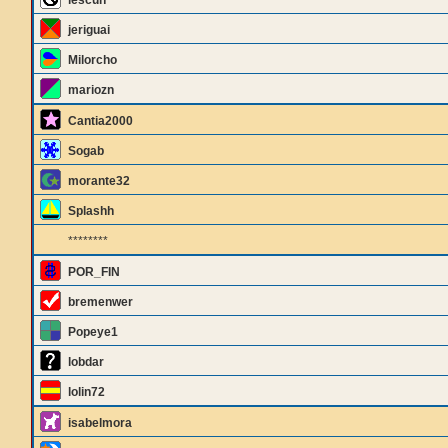
lescun
jeriguai
Milorcho
mariozn
Cantia2000
Sogab
morante32
Splashh
********
POR_FIN
bremenwer
Popeye1
lobdar
lolin72
isabelmora