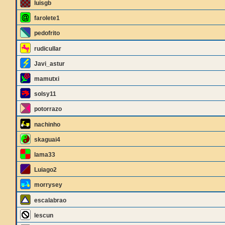
luisgb
farolete1
pedofrito
rudicullar
Javi_astur
mamutxi
solsy11
potorrazo
nachinho
skaguai4
lama33
Luiago2
morrysey
escalabrao
lescun