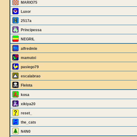
MARIO75
Luxor
2517a
Principessa
NEGRIL
alfredmle
mamutxi
pasiego79
escalabrao
Flelota
kosa
xikiya20
reset_
the_cats
N4N0