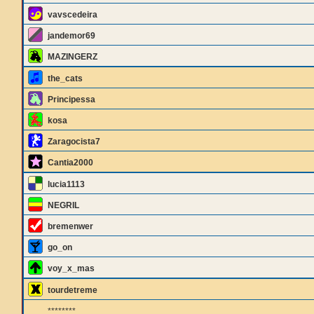
vavscedeira
jandemor69
MAZINGERZ
the_cats
Principessa
kosa
Zaragocista7
Cantia2000
lucia1113
NEGRIL
bremenwer
go_on
voy_x_mas
tourdetreme
********