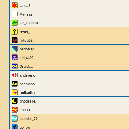
langa2
Mansas
sin_ciencia
reset_
folleti92
pedofrito
xikiya20
Druidaa
andereño
nachinho
rudicullar
tinodespa
andi71
cachita_76
go_on