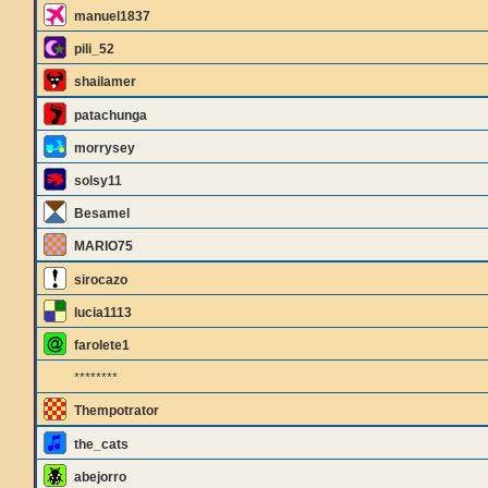
manuel1837
pili_52
shailamer
patachunga
morrysey
solsy11
Besamel
MARIO75
sirocazo
lucia1113
farolete1
********
Thempotrator
the_cats
abejorro