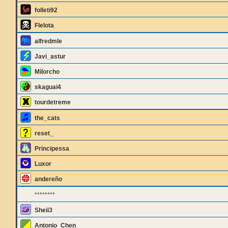
folleti92
Flelota
alfredmle
Javi_astur
Milorcho
skaguai4
tourdetreme
the_cats
reset_
Principessa
Luxor
andereño
********
Sheii3
Antonio_Chen