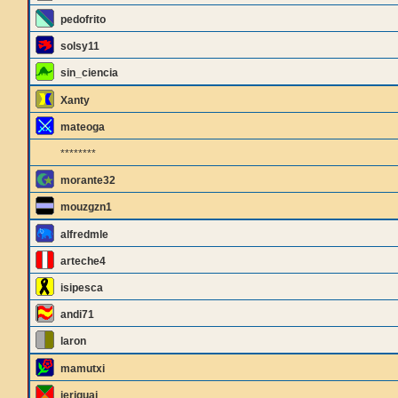
pedofrito
solsy11
sin_ciencia
Xanty
mateoga
********
morante32
mouzgzn1
alfredmle
arteche4
isipesca
andi71
laron
mamutxi
jeriguai