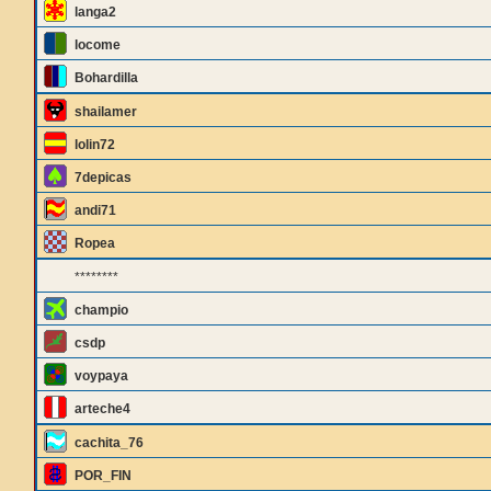
langa2
locome
Bohardilla
shailamer
lolin72
7depicas
andi71
Ropea
********
champio
csdp
voypaya
arteche4
cachita_76
POR_FIN