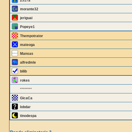
2517a
morante32
jeriguai
Popeye1
Thempotrator
mateoga
Mansas
alfredmle
bilib
rokes
********
GicaCa
lobdar
tinodespa