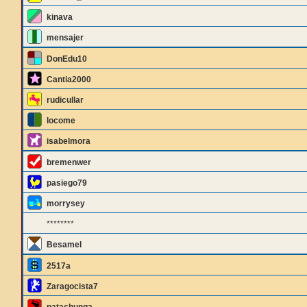
kinava
mensajer
DonEdu10
Cantia2000
rudicullar
locome
isabelmora
bremenwer
pasiego79
morrysey
********
Besamel
2517a
Zaragocista7