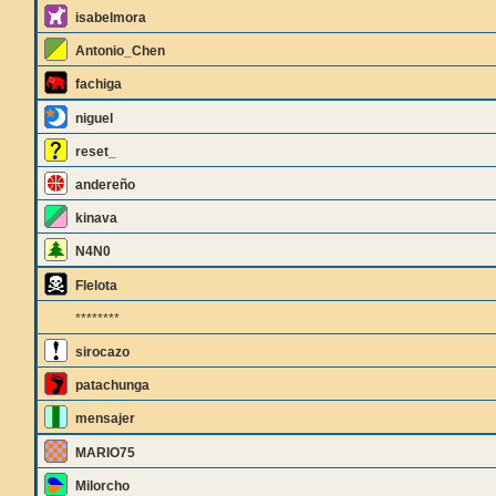
isabelmora
Antonio_Chen
fachiga
niguel
reset_
andereño
kinava
N4N0
Flelota
********
sirocazo
patachunga
mensajer
MARIO75
Milorcho