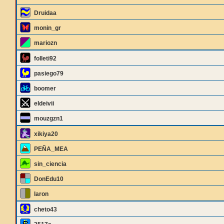
Druidaa
monin_gr
mariozn
folleti92
pasiego79
boomer
eldeivii
mouzgzn1
xikiya20
PEÑA_MEA
sin_ciencia
DonEdu10
laron
cheto43