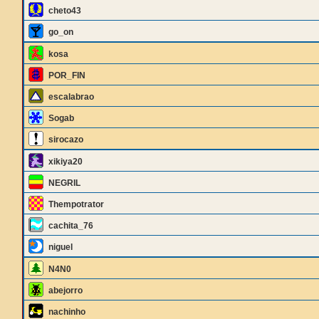
cheto43
go_on
kosa
POR_FIN
escalabrao
Sogab
sirocazo
xikiya20
NEGRIL
Thempotrator
cachita_76
niguel
N4N0
abejorro
nachinho