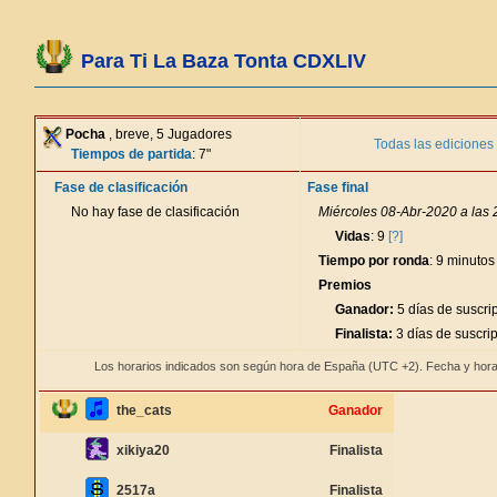
Para Ti La Baza Tonta CDXLIV
Pocha
, breve, 5 Jugadores
Todas las ediciones
Tiempos de partida
: 7"
Fase de clasificación
Fase final
No hay fase de clasificación
Miércoles 08-Abr-2020 a las 
Vidas
: 9
[?]
Tiempo por ronda
: 9 minutos
Premios
Ganador:
5 días de suscri
Finalista:
3 días de suscri
Los horarios indicados son según hora de España (UTC +2). Fecha y hora
the_cats
Ganador
xikiya20
Finalista
2517a
Finalista