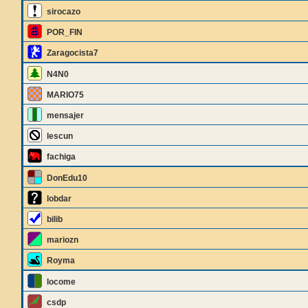
sirocazo
POR_FIN
Zaragocista7
N4N0
MARIO75
mensajer
lescun
fachiga
DonEdu10
lobdar
bilib
mariozn
Royma
locome
csdp