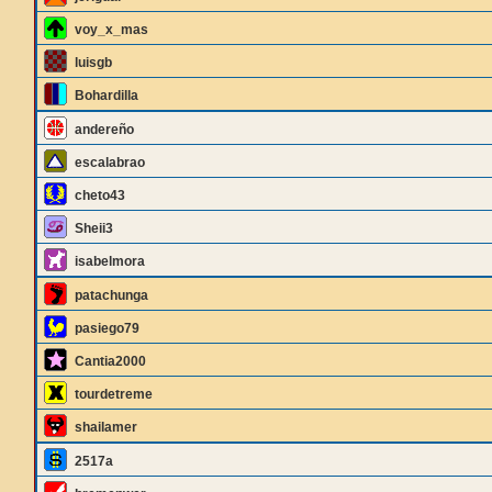
voy_x_mas
luisgb
Bohardilla
andereño
escalabrao
cheto43
Sheii3
isabelmora
patachunga
pasiego79
Cantia2000
tourdetreme
shailamer
2517a