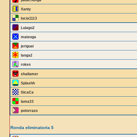
patachunga
Xanty
lucia1113
Luiago2
mateoga
jeriguai
langa2
rokes
shailamer
Splashh
GicaCa
lama33
potorrazo
Ronda eliminatoria 5