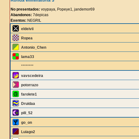
Ronda eliminatoria 3
No presentados:
voypaya, Popeye1, jandemor69
Abandonos:
7depicas
Exentos:
NEGRIL
eldeivii
Ropea
Antonio_Chen
lama33
********
vavscedeira
potorrazo
farolete1
Druidaa
pili_52
go_on
Luiago2