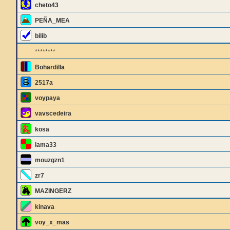
cheto43
PEÑA_MEA
bilib
********
Bohardilla
2517a
voypaya
vavscedeira
kosa
lama33
mouzgzn1
zr7
MAZINGERZ
kinava
voy_x_mas