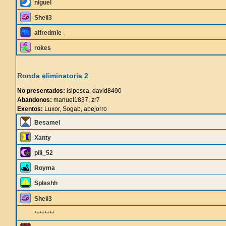
niguel
Sheii3
alfredmle
rokes
Ronda eliminatoria 2
No presentados:
isipesca, david8490
Abandonos:
manuel1837, zr7
Exentos:
Luxor, Sogab, abejorro
Besamel
Xanty
pili_52
Royma
Splashh
Sheii3
********