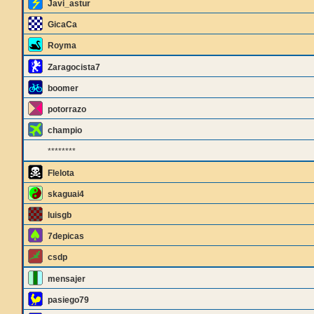
Javi_astur
GicaCa
Royma
Zaragocista7
boomer
potorrazo
champio
********
Flelota
skaguai4
luisgb
7depicas
csdp
mensajer
pasiego79