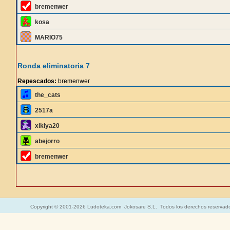
bremenwer
kosa
MARIO75
Ronda eliminatoria 7
Repescados:
bremenwer
the_cats
2517a
xikiya20
abejorro
bremenwer
Copyright © 2001-2026 Ludoteka.com Jokosare S.L. Todos los derechos reservad