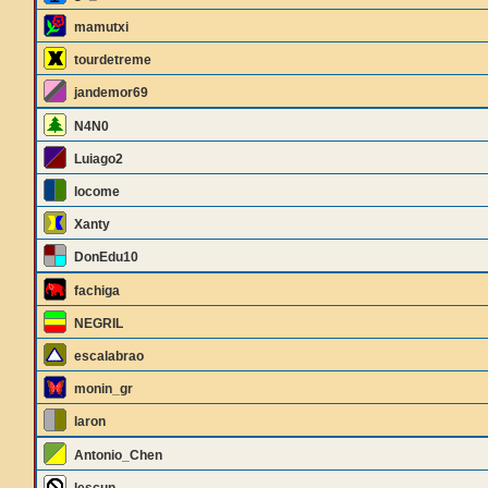
mamutxi
tourdetreme
jandemor69
N4N0
Luiago2
locome
Xanty
DonEdu10
fachiga
NEGRIL
escalabrao
monin_gr
laron
Antonio_Chen