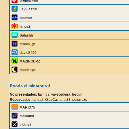
bremenwer
Javi_astur
boomer
langa2
Splashh
monin_gr
david8490
MAZINGERZ
tinodespa
Ronda eliminatoria 4
No presentados:
fachiga, vavscedeira, lescun
Repescados:
langa2, GicaCa, lama33, potorrazo
MARIO75
mamutxi
eldeivii