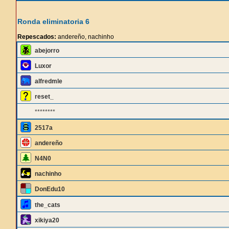
Ronda eliminatoria 6
Repescados:
andereño, nachinho
abejorro
Luxor
alfredmle
reset_
********
2517a
andereño
N4N0
nachinho
DonEdu10
the_cats
xikiya20