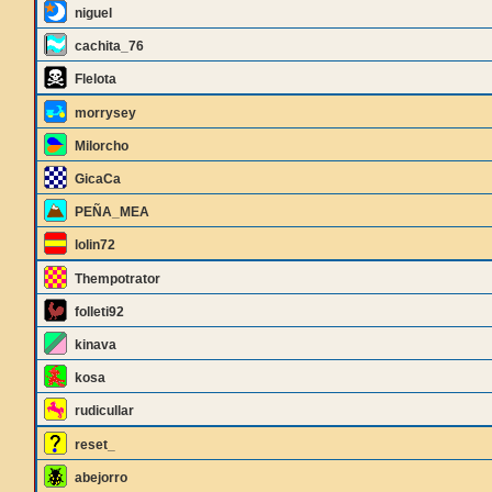
niguel
cachita_76
Flelota
morrysey
Milorcho
GicaCa
PEÑA_MEA
lolin72
Thempotrator
folleti92
kinava
kosa
rudicullar
reset_
abejorro