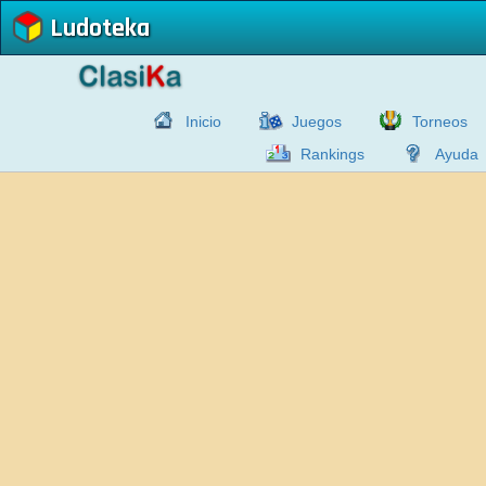
Ludoteka
Inicio
Juegos
Torneos
Rankings
Ayuda