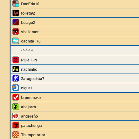
DonEdu10
folleti92
Luiago2
shailamer
cachita_76
********
POR_FIN
nachinho
Zaragocista7
niguel
bremenwer
abejorro
andereño
patachunga
Thempotrator