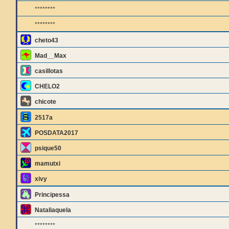
********
********
cheto43
Mad__Max
casillotas
CHELO2
chicote
2517a
POSDATA2017
psique50
mamutxi
xivy
Principessa
Nataliaquela
********