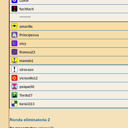
Luxor
fuchfuch
********
amarilla
Principessa
xivy
Romeo23
manolo1
sirocazo
viciosillo12
psique50
Tordo27
lucia1113
Ronda eliminatoria 2