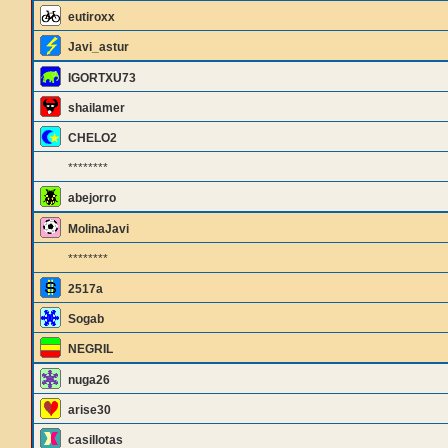
eutiroxx
Javi_astur
IGORTXU73
shailamer
CHELO2
********
abejorro
MolinaJavi
********
2517a
Sogab
NEGRIL
nuga26
arise30
casillotas