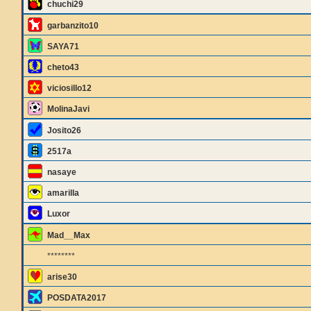
chuchi29
garbanzito10
SAYA71
cheto43
viciosillo12
MolinaJavi
Josito26
2517a
nasaye
amarilla
Luxor
Mad__Max
********
arise30
POSDATA2017