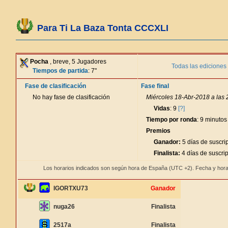
Para Ti La Baza Tonta CCCXLI
Pocha
, breve, 5 Jugadores
Todas las ediciones
Tiempos de partida
: 7"
Fase de clasificación
Fase final
No hay fase de clasificación
Miércoles 18-Abr-2018 a las 
Vidas
: 9
[?]
Tiempo por ronda
: 9 minutos
Premios
Ganador:
5 días de suscri
Finalista:
4 días de suscri
Los horarios indicados son según hora de España (UTC +2). Fecha y hora
IGORTXU73
Ganador
nuga26
Finalista
2517a
Finalista