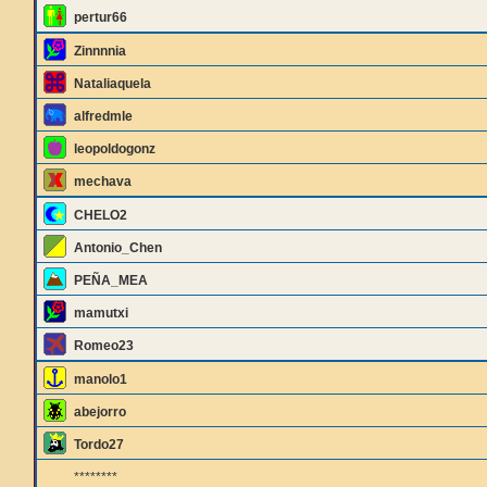
pertur66
Zinnnnia
Nataliaquela
alfredmle
leopoldogonz
mechava
CHELO2
Antonio_Chen
PEÑA_MEA
mamutxi
Romeo23
manolo1
abejorro
Tordo27
********