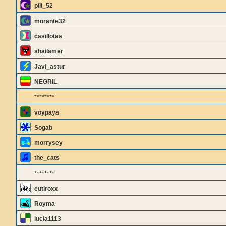
pili_52
morante32
casillotas
shailamer
Javi_astur
NEGRIL
********
voypaya
Sogab
morrysey
the_cats
********
eutiroxx
Royma
lucia1113