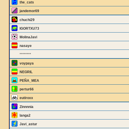
the_cats
jandemor69
chuchi29
IGORTXU73
MolinaJavi
nasaye
********
voypaya
NEGRIL
PEÑA_MEA
pertur66
eutiroxx
Zinnnnia
langa2
Javi_astur