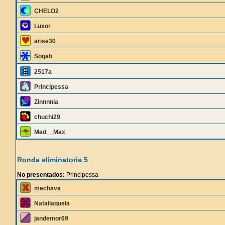
CHELO2
Luxor
arise30
Sogab
2517a
Principessa
Zinnnnia
chuchi29
Mad__Max
Ronda eliminatoria 5
No presentados:
Principessa
mechava
Nataliaquela
jandemor69