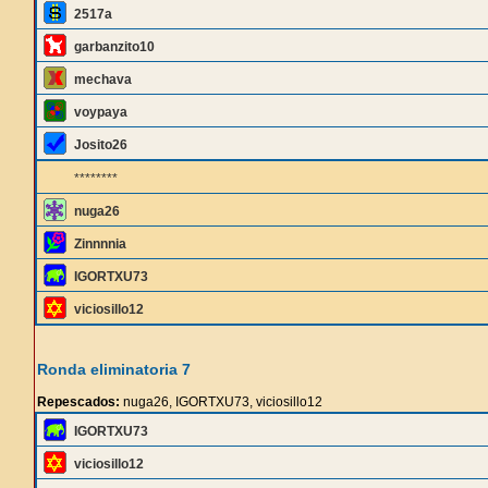
2517a
garbanzito10
mechava
voypaya
Josito26
********
nuga26
Zinnnnia
IGORTXU73
viciosillo12
Ronda eliminatoria 7
Repescados:
nuga26, IGORTXU73, viciosillo12
IGORTXU73
viciosillo12