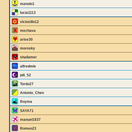
manolo1
lucia1113
viciosillo12
mechava
arise30
morosky
shailamer
alfredmle
pili_52
Tordo27
Antonio_Chen
Royma
SAYA71
manuel1837
Romeo23