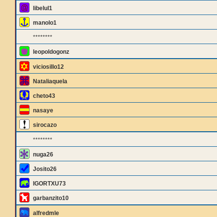
libelul1
manolo1
********
leopoldogonz
viciosillo12
Nataliaquela
cheto43
nasaye
sirocazo
********
nuga26
Josito26
IGORTXU73
garbanzito10
alfredmle