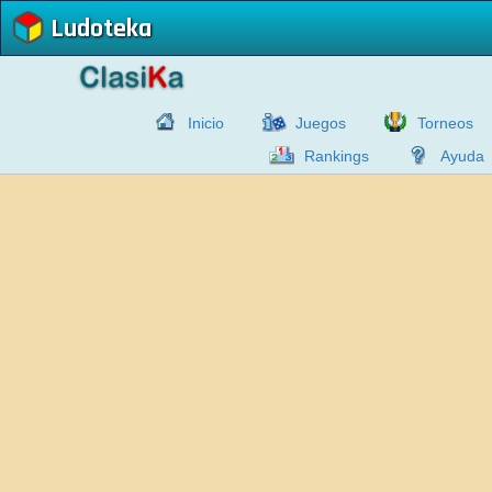
Ludoteka
Inicio
Juegos
Torneos
Rankings
Ayuda