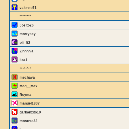
valonso71
********
Josito26
morrysey
pili_52
Zinnnnia
itza1
********
mechava
Mad__Max
Royma
manuel1837
garbanzito10
morante32