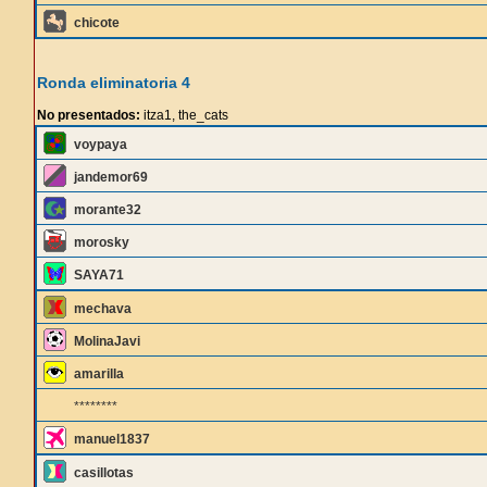
chicote
Ronda eliminatoria 4
No presentados:
itza1, the_cats
voypaya
jandemor69
morante32
morosky
SAYA71
mechava
MolinaJavi
amarilla
********
manuel1837
casillotas