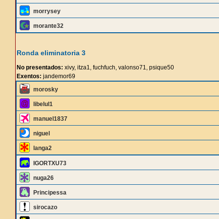
morrysey
morante32
Ronda eliminatoria 3
No presentados:
xivy, itza1, fuchfuch, valonso71, psique50
Exentos:
jandemor69
morosky
libelul1
manuel1837
niguel
langa2
IGORTXU73
nuga26
Principessa
sirocazo