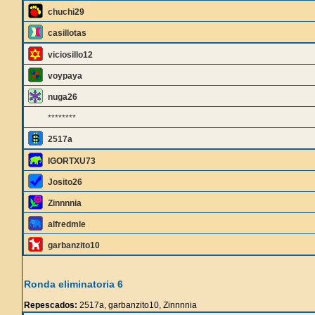
chuchi29
casillotas
viciosillo12
voypaya
nuga26
********
2517a
IGORTXU73
Josito26
Zinnnnia
alfredmle
garbanzito10
Ronda eliminatoria 6
Repescados:
2517a, garbanzito10, Zinnnnia