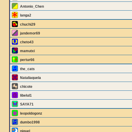
Antonio_Chen
langa2
chuchi29
jandemor69
cheto43
mamutxi
pertur66
the_cats
Nataliaquela
chicote
libelul1
SAYA71
leopoldogonz
dumbo1998
niguel