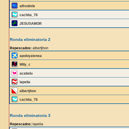
alfredmle
cachita_76
JESUSAMOR
Ronda eliminatoria 2
Repescados:
albertjhon
apoloyatenea
Wily_c
acabelu
lapelia
albertjhon
cachita_76
Ronda eliminatoria 3
Repescados:
lapelia