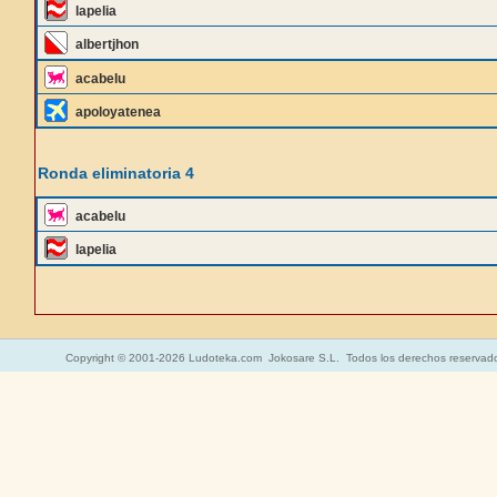
lapelia
albertjhon
acabelu
apoloyatenea
Ronda eliminatoria 4
acabelu
lapelia
Copyright © 2001-2026 Ludoteka.com Jokosare S.L. Todos los derechos reservad