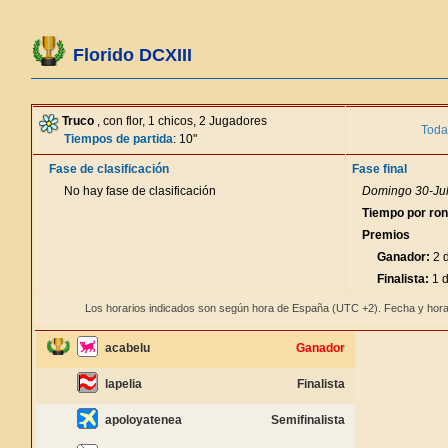
Florido DCXIII
Truco
, con flor, 1 chicos, 2 Jugadores
Toda
Tiempos de partida
: 10"
Fase de clasificación
Fase final
No hay fase de clasificación
Domingo 30-Jul
Tiempo por ro
Premios
Ganador:
2 d
Finalista:
1 d
Los horarios indicados son según hora de España (UTC +2). Fecha y hora
acabelu
Ganador
lapelia
Finalista
apoloyatenea
Semifinalista