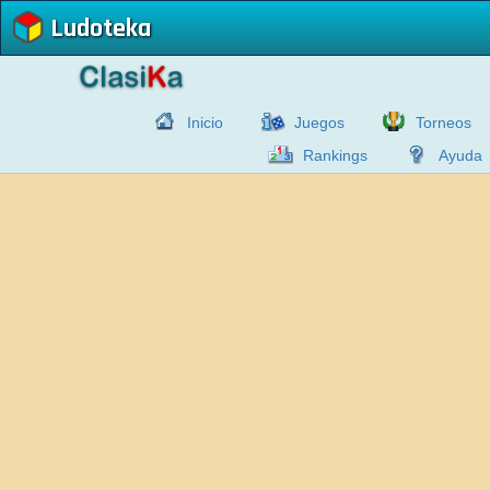
Ludoteka
Inicio
Juegos
Torneos
Rankings
Ayuda