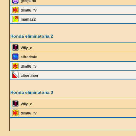
grisperla
dlm86_fv
mama22
Ronda eliminatoria 2
Wily_c
alfredmle
dlm86_fv
albertjhon
Ronda eliminatoria 3
Wily_c
dlm86_fv