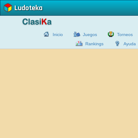
Ludoteka
Inicio
Juegos
Torneos
Rankings
Ayuda