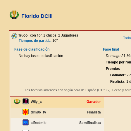
Florido DCIII
Truco
, con flor, 1 chicos, 2 Jugadores
Toda
Tiempos de partida
: 10"
Fase de clasificación
Fase final
No hay fase de clasificación
Domingo 21-May
Tiempo por ro
Premios
Ganador:
2 d
Finalista:
1 d
Los horarios indicados son según hora de España (UTC +2). Fecha y hora
Wily_c
Ganador
dlm86_fv
Finalista
alfredmle
Semifinalista