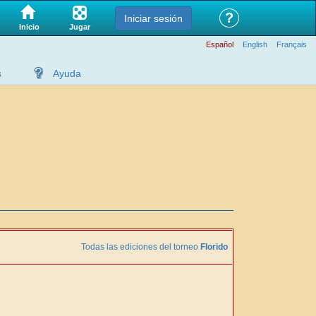
?
Iniciar sesión
Jugar
Inicio
Español
English
Français
s
Ayuda
Todas las ediciones del torneo
Florido