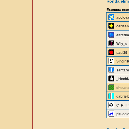
Ronda elimi
Exentos:
mam
apoloy
carlsen
alfredm
Wily_c
papi39
SinginT
santar
_Hechi
chouso
gabriel
C_R_I_
pitucol