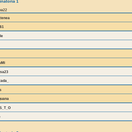
natoria 1
a22
atenea
61
le
uMi
osa23
zada_
s
guana
S_T_O
o