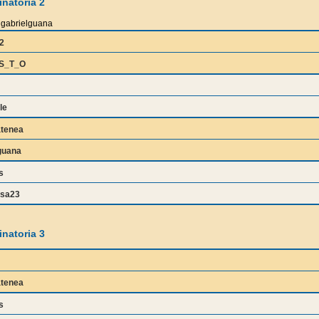
natoria 2
gabrielguana
2
S_T_O
le
atenea
guana
s
osa23
natoria 3
atenea
s