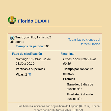
Florido DLXXII
Truco
, con flor, 1 chicos, 2
Todas las ediciones del
Jugadores
torneo
Florido
Tiempos de partida
: 10"
Fase de clasificación
Fase final
Domingo 16-Oct-2022, de
Lunes 17-Oct-2022 a las
23:30 a 00:10
00:30
Partidas a superar
: 4
Tiempo por ronda
: 12
minutos
Vidas
: 2
[?]
Premios
Ganador:
3 días de
suscripción
Finalista:
2 días de
suscripción
Los horarios indicados son según hora de España (UTC +2). Fecha
y hora actual: 06-Agosto-2026,
19:06:29