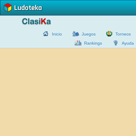
Ludoteka
Inicio
Juegos
Torneos
Rankings
Ayuda