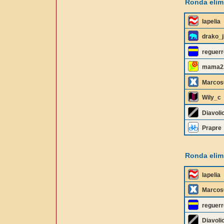
Ronda elimi
lapelia
drako_j
reguerr
mama2
Marcos
Wily_c
Diavoli
Prapre
Ronda elimi
lapelia
Marcos
reguerr
Diavoli