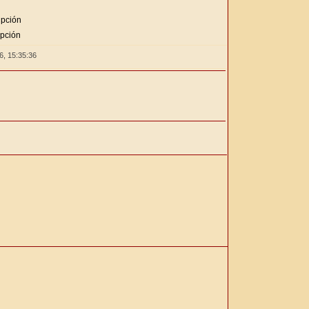
ipción
ipción
26,
15:35:36