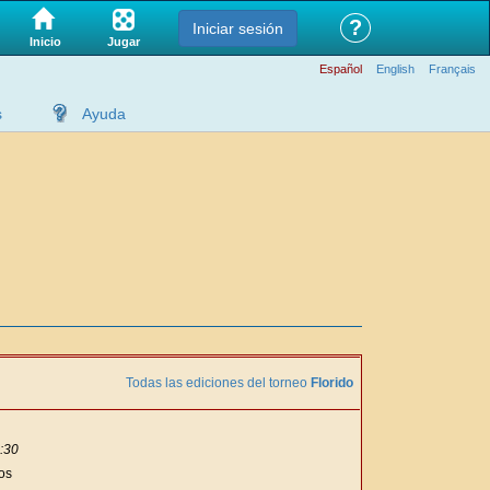
?
Iniciar sesión
Jugar
Inicio
Español
English
Français
s
Ayuda
Todas las ediciones del torneo
Florido
:30
os