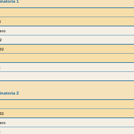
natoria 1
l
ero
2
02
c
natoria 2
02
ero
c