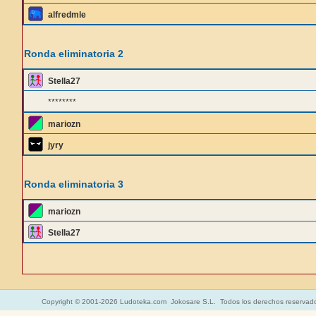
alfredmle
Ronda eliminatoria 2
Stella27
********
mariozn
jyry
Ronda eliminatoria 3
mariozn
Stella27
Copyright © 2001-2026 Ludoteka.com Jokosare S.L. Todos los derechos reservad