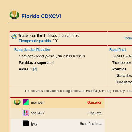
Florido CDXCVI
Truco
, con flor, 1 chicos, 2 Jugadores
Toda
Tiempos de partida
: 10"
Fase de clasificación
Fase final
Domingo 02-May-2021, de 23:30 a 00:10
Lunes 03-Ma
Partidas a superar
: 4
Tiempo por
Vidas
: 2
[?]
Premios
Ganador
Finalista:
Los horarios indicados son según hora de España (UTC +2). Fecha y hora
mariozn
Ganador
Stella27
Finalista
jyry
Semifinalista