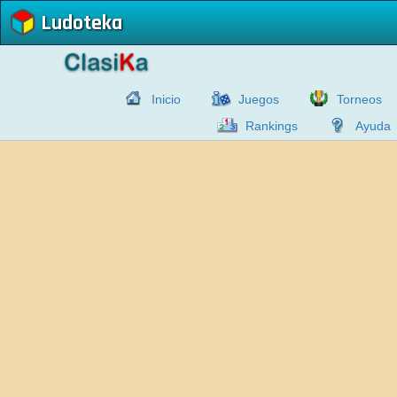
Ludoteka
Inicio
Juegos
Torneos
Rankings
Ayuda