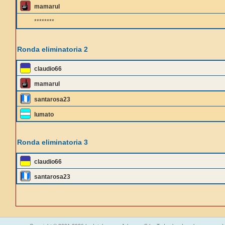
mamarul
********
Ronda eliminatoria 2
claudio66
mamarul
santarosa23
lumato
Ronda eliminatoria 3
claudio66
santarosa23