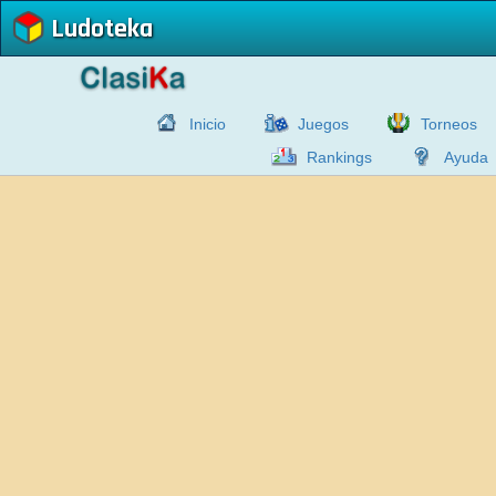
Ludoteka
Inicio
Juegos
Torneos
Rankings
Ayuda