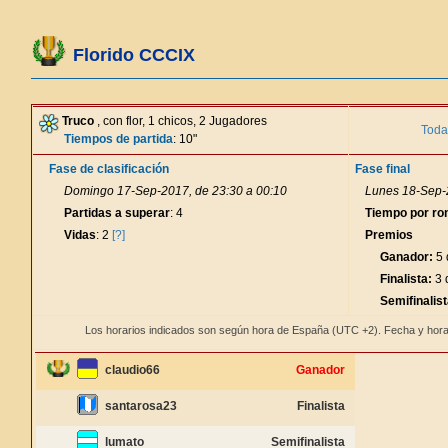
Florido CCCIX
Truco
, con flor, 1 chicos, 2 Jugadores
Toda
Tiempos de partida
: 10"
Fase de clasificación
Fase final
Domingo 17-Sep-2017, de 23:30 a 00:10
Lunes 18-Sep-
Partidas a superar
: 4
Tiempo por ro
Vidas
: 2
[?]
Premios
Ganador:
5 
Finalista:
3 
Semifinalist
Los horarios indicados son según hora de España (UTC +2). Fecha y hora
claudio66
Ganador
santarosa23
Finalista
lumato
Semifinalista