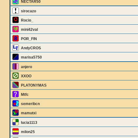
NECTAR50
sirocazo
Rocio_
mini42val
POR_FIN
AndyCROS
marisa5750
anjero
XXOO
PLATONYMAS
Mtfc
semeribcn
mamutxi
lucia1113
milon25