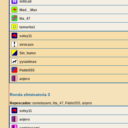
mittcali
Mad__Max
lita_47
tamarita1
solsy11
sirocazo
Sin_humo
yyoatimas
Pablo555
anjero
Ronda eliminatoria 3
Repescados:
sonietasami, lita_47, Pablo555, anjero
solsy11
anjero