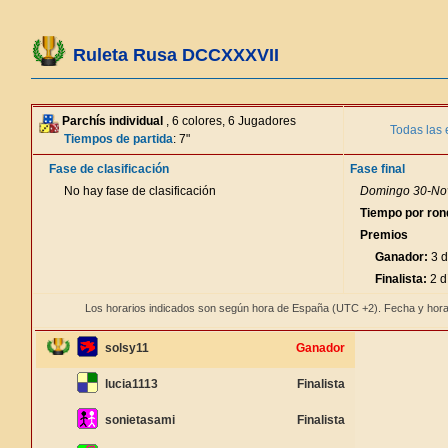
Ruleta Rusa DCCXXXVII
Parchís individual
, 6 colores, 6 Jugadores
Todas las 
Tiempos de partida
: 7"
Fase de clasificación
Fase final
No hay fase de clasificación
Domingo 30-Nov
Tiempo por ron
Premios
Ganador:
3 d
Finalista:
2 d
Los horarios indicados son según hora de España (UTC +2). Fecha y hora
solsy11
Ganador
lucia1113
Finalista
sonietasami
Finalista