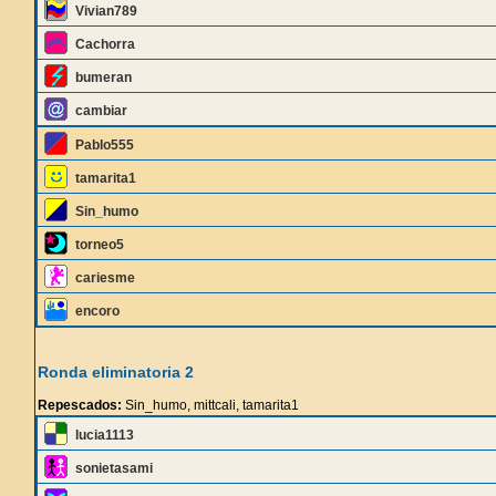
Vivian789
Cachorra
bumeran
cambiar
Pablo555
tamarita1
Sin_humo
torneo5
cariesme
encoro
Ronda eliminatoria 2
Repescados:
Sin_humo, mittcali, tamarita1
lucia1113
sonietasami