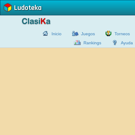
Ludoteka
Inicio
Juegos
Torneos
Rankings
Ayuda