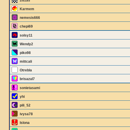
ziszas
Karmem
nemesis666
chepi69
solsy11
Wendy2
piko98
mittcali
Otrebla
brisazul7
sonietasami
yhi
pili_52
ivysa78
Islona