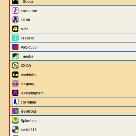
_Sugus_
cariesme
LiLith
Niña_
Tekilero
Pablo555
_neska
XXOO
nachinho
isaguay
laxikybigbam
corralina
levotroid
Splashss
lucia1113