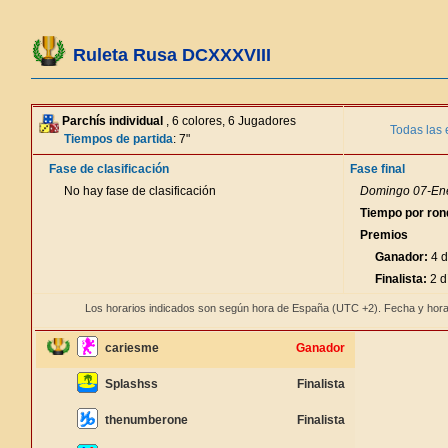
Ruleta Rusa DCXXXVIII
Parchís individual
, 6 colores, 6 Jugadores
Todas las 
Tiempos de partida
: 7"
Fase de clasificación
Fase final
No hay fase de clasificación
Domingo 07-Ene
Tiempo por ron
Premios
Ganador:
4 d
Finalista:
2 d
Los horarios indicados son según hora de España (UTC +2). Fecha y hora
cariesme
Ganador
Splashss
Finalista
thenumberone
Finalista