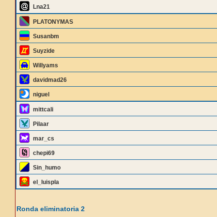
Lna21
PLATONYMAS
Susanbm
Suyzide
Willyams
davidmad26
niguel
mittcali
Pilaar
mar_cs
chepi69
Sin_humo
el_luispla
Ronda eliminatoria 2