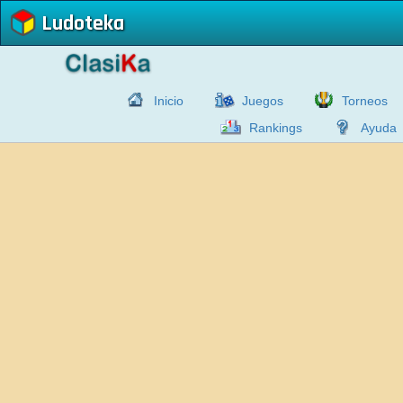
Ludoteka
Inicio
Juegos
Torneos
Rankings
Ayuda