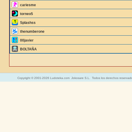
cariesme
torneo5
Splashss
thenumberone
00javier
BOLTAÑA
Copyright © 2001-2026 Ludoteka.com Jokosare S.L. Todos los derechos reservad