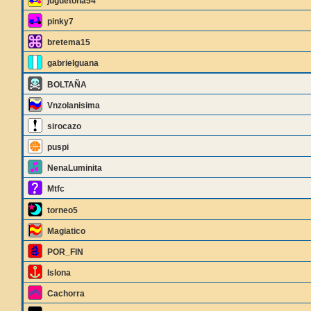
juguetona54
pinky7
bretema15
gabrielguana
BOLTAÑA
Vnzolanisima
sirocazo
puspi
NenaLuminita
Mtfc
torneo5
Magiatico
POR_FIN
Islona
Cachorra