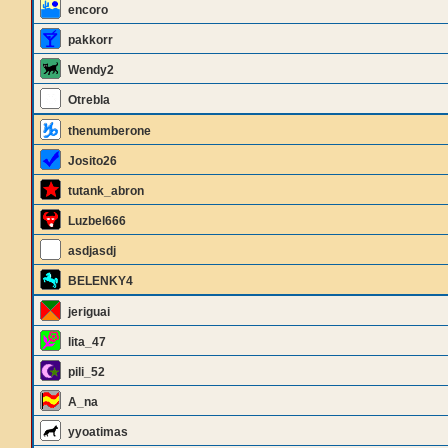
encoro
pakkorr
Wendy2
Otrebla
thenumberone
Josito26
tutank_abron
Luzbel666
asdjasdj
BELENKY4
jeriguai
lita_47
pili_52
A_na
yyoatimas