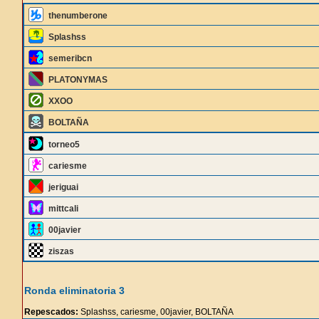
thenumberone
Splashss
semeribcn
PLATONYMAS
XXOO
BOLTAÑA
torneo5
cariesme
jeriguai
mittcali
00javier
ziszas
Ronda eliminatoria 3
Repescados:
Splashss, cariesme, 00javier, BOLTAÑA