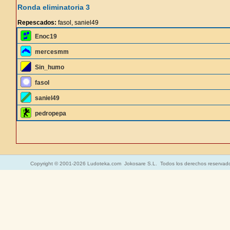
Ronda eliminatoria 3
Repescados:
fasol, saniel49
Enoc19
mercesmm
Sin_humo
fasol
saniel49
pedropepa
Copyright © 2001-2026 Ludoteka.com Jokosare S.L. Todos los derechos reservad