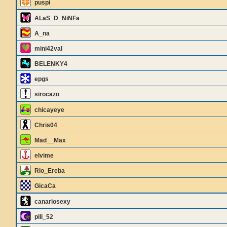
puspi
ALaS_D_NiNFa
A_na
mini42val
BELENKY4
epgs
sirocazo
chicayeye
Chris04
Mad__Max
elvime
Rio_Ereba
GicaCa
canariosexy
pili_52