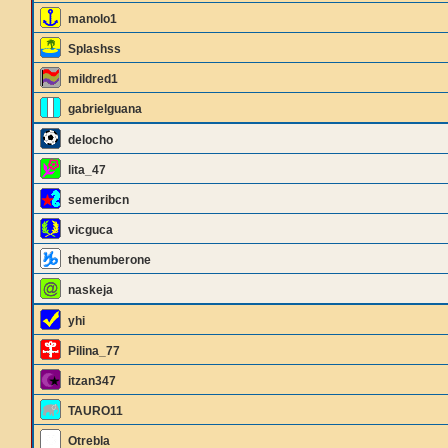
manolo1
Splashss
mildred1
gabrielguana
delocho
lita_47
semeribcn
vicguca
thenumberone
naskeja
yhi
Pilina_77
itzan347
TAURO11
Otrebla