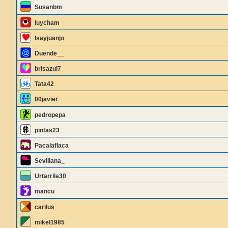
Susanbm
luycham
Isayjuanjo
Duende__
brisazul7
Tata42
00javier
pedropepa
pintas23
Pacalaflaca
Sevillana_
Urtarrila30
mancu
carilus
mikel1985