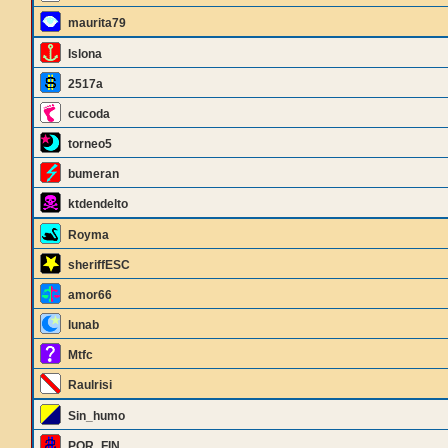
maurita79
Islona
2517a
cucoda
torneo5
bumeran
ktdendelto
Royma
sheriffESC
amor66
lunab
Mtfc
Raulrisi
Sin_humo
POR_FIN