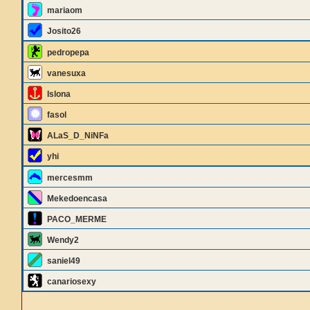
mariaom
Josito26
pedropepa
vanesuxa
Islona
fasol
ALaS_D_NiNFa
yhi
mercesmm
Mekedoencasa
PACO_MERME
Wendy2
saniel49
canariosexy