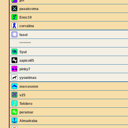
jjof
pasakcoma
Enoc19
corralina
fasol
********
Syul
zapico85
pinky7
yyoatimas
mercesmm
v25
Tekilero
peramar
Almadraba