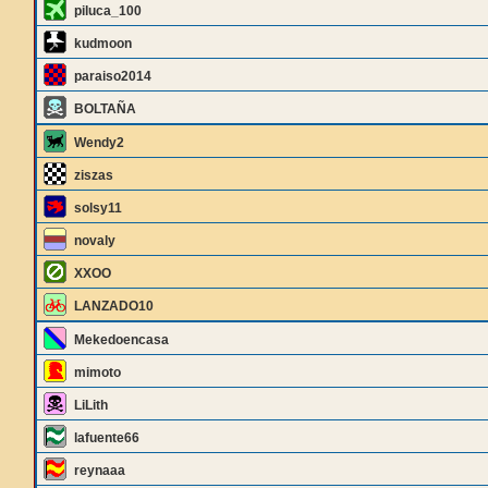
piluca_100
kudmoon
paraiso2014
BOLTAÑA
Wendy2
ziszas
solsy11
novaly
XXOO
LANZADO10
Mekedoencasa
mimoto
LiLith
lafuente66
reynaaa