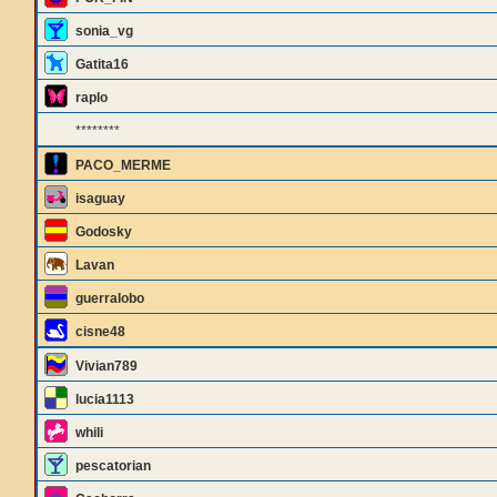
sonia_vg
Gatita16
raplo
********
PACO_MERME
isaguay
Godosky
Lavan
guerralobo
cisne48
Vivian789
lucia1113
whili
pescatorian