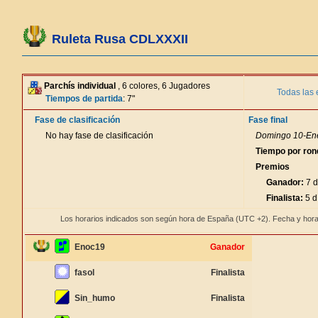
Ruleta Rusa CDLXXXII
Parchís individual
, 6 colores, 6 Jugadores
Todas las 
Tiempos de partida
: 7"
Fase de clasificación
Fase final
No hay fase de clasificación
Domingo 10-Ene
Tiempo por ron
Premios
Ganador:
7 d
Finalista:
5 d
Los horarios indicados son según hora de España (UTC +2). Fecha y hora
Enoc19
Ganador
fasol
Finalista
Sin_humo
Finalista