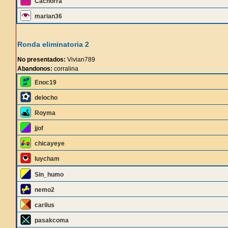
Cachorra
marian36
Ronda eliminatoria 2
No presentados:
Vivian789
Abandonos:
corralina
Enoc19
delocho
Royma
jjof
chicayeye
luycham
Sin_humo
nemo2
carilus
pasakcoma