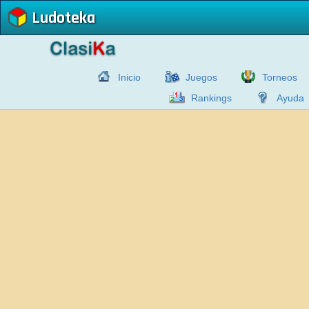
Ludoteka
Inicio
Juegos
Torneos
Rankings
Ayuda