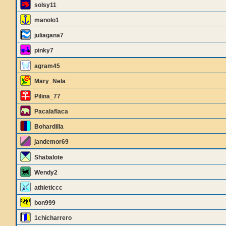
solsy11
manolo1
juliagana7
pinky7
agram45
Mary_Nela
Pilina_77
Pacalaflaca
Bohardilla
jandemor69
Shabalote
Wendy2
athleticcc
bon999
1chicharrero