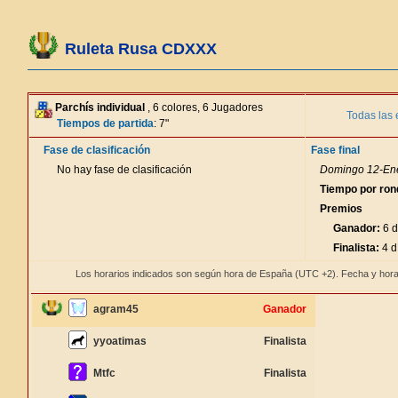
Ruleta Rusa CDXXX
Parchís individual
, 6 colores, 6 Jugadores
Todas las 
Tiempos de partida
: 7"
Fase de clasificación
Fase final
No hay fase de clasificación
Domingo 12-Ene
Tiempo por ron
Premios
Ganador:
6 d
Finalista:
4 d
Los horarios indicados son según hora de España (UTC +2). Fecha y hora
agram45
Ganador
yyoatimas
Finalista
Mtfc
Finalista