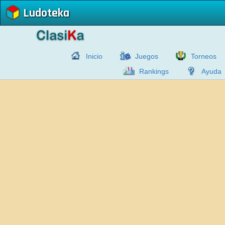
Ludoteka
Inicio
Juegos
Torneos
Rankings
Ayuda