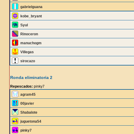
gabrielguana
kobe_bryant
Syul
Rinoceron
manuchogm
Villegas
sirocazo
Ronda eliminatoria 2
Repescados:
pinky7
agram45
00javier
Shabalote
juguetona54
pinky7