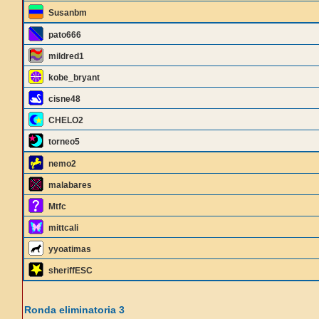
Susanbm
pato666
mildred1
kobe_bryant
cisne48
CHELO2
torneo5
nemo2
malabares
Mtfc
mittcali
yyoatimas
sheriffESC
Ronda eliminatoria 3