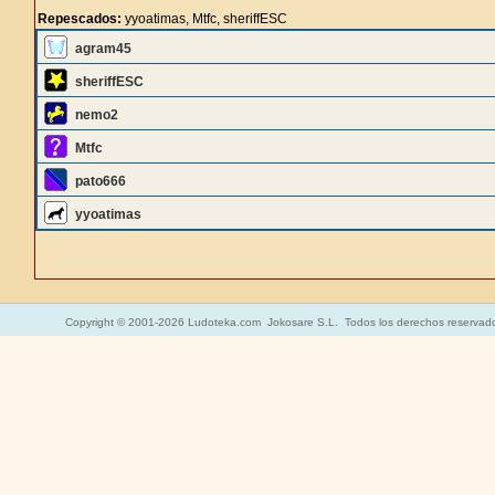
Repescados:
yyoatimas, Mtfc, sheriffESC
agram45
sheriffESC
nemo2
Mtfc
pato666
yyoatimas
Copyright © 2001-2026 Ludoteka.com Jokosare S.L. Todos los derechos reservad