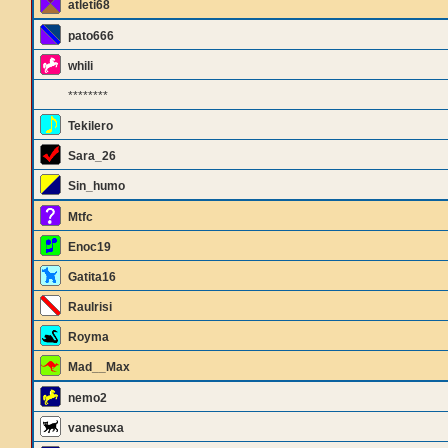
atleti68
pato666
whili
********
Tekilero
Sara_26
Sin_humo
Mtfc
Enoc19
Gatita16
Raulrisi
Royma
Mad__Max
nemo2
vanesuxa