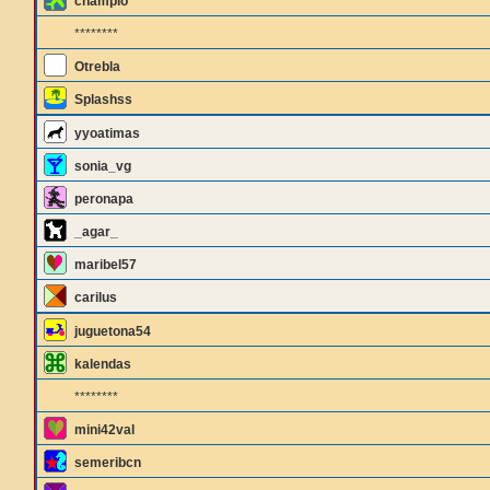
champio
********
Otrebla
Splashss
yyoatimas
sonia_vg
peronapa
_agar_
maribel57
carilus
juguetona54
kalendas
********
mini42val
semeribcn