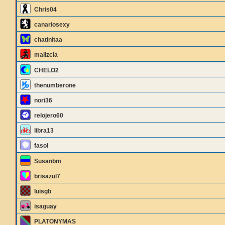
Chris04
canariosexy
chatinitaa
malizcia
CHELO2
thenumberone
nori36
relojero60
libra13
fasol
Susanbm
brisazul7
luisgb
isaguay
PLATONYMAS