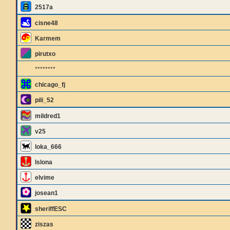
2517a
cisne48
Karmem
pirutxo
********
chicago_fj
pili_52
mildred1
v25
loka_666
Islona
elvime
josean1
sheriffESC
ziszas