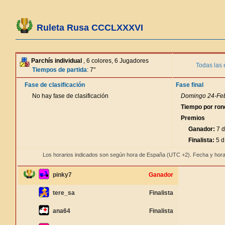
Ruleta Rusa CCCLXXXVI
Parchís individual
, 6 colores, 6 Jugadores
Todas las 
Tiempos de partida
: 7"
Fase de clasificación
Fase final
No hay fase de clasificación
Domingo 24-Feb
Tiempo por ron
Premios
Ganador:
7 d
Finalista:
5 d
Los horarios indicados son según hora de España (UTC +2). Fecha y hora
pinky7
Ganador
tere_sa
Finalista
ana64
Finalista