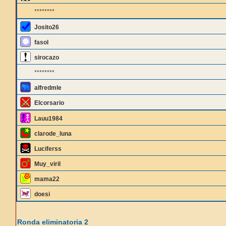
********
Josito26
fasol
sirocazo
********
alfredmle
Elcorsario
Lauu1984
clarode_luna
Luciferss
Muy_viril
mama22
doesi
Ronda eliminatoria 2