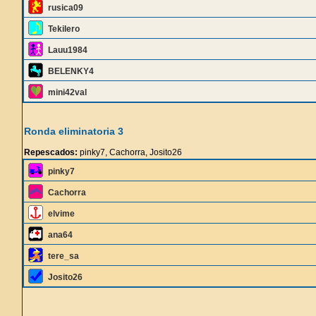
rusica09
Tekilero
Lauu1984
BELENKY4
mini42val
Ronda eliminatoria 3
Repescados:
pinky7, Cachorra, Josito26
pinky7
Cachorra
elvime
ana64
tere_sa
Josito26