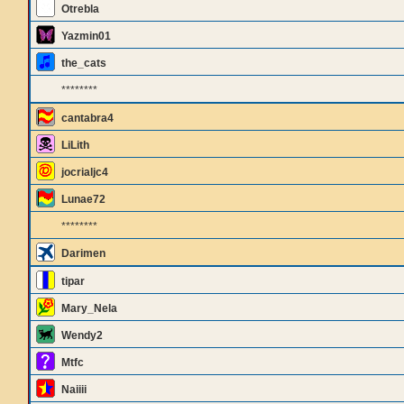
Otrebla
Yazmin01
the_cats
********
cantabra4
LiLith
jocrialjc4
Lunae72
********
Darimen
tipar
Mary_Nela
Wendy2
Mtfc
Naiiii