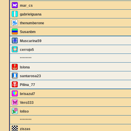
mar_cs
gabrielguana
thenumberone
Susanbm
Muscarina59
cerrojo5
********
Islona
santarosa23
Pilina_77
brisazul7
Vero333
loliso
********
ziszas