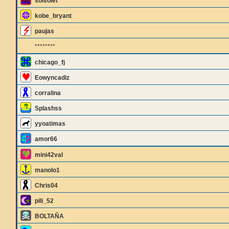
solsolet
kobe_bryant
paujas
********
chicago_fj
Eowyncadiz
corralina
Splashss
yyoatimas
amor66
mini42val
manolo1
Chris04
pili_52
BOLTAÑA