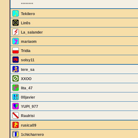
********
Tekilero
Lin0s
La_salander
mariaom
Tridia
solsy11
tere_sa
XXOO
lita_47
00javier
YUPI_977
Raulrisi
rusica09
1chicharrero