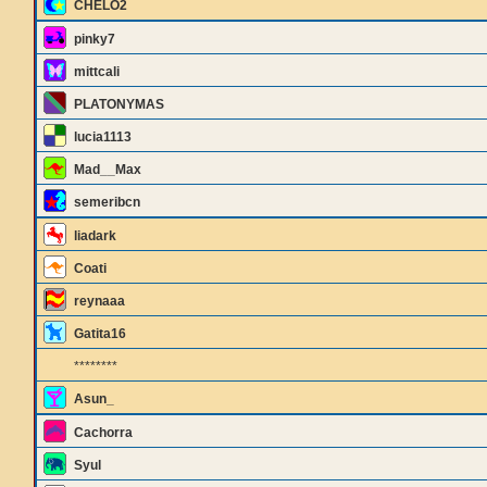
CHELO2
pinky7
mittcali
PLATONYMAS
lucia1113
Mad__Max
semeribcn
liadark
Coati
reynaaa
Gatita16
********
Asun_
Cachorra
Syul