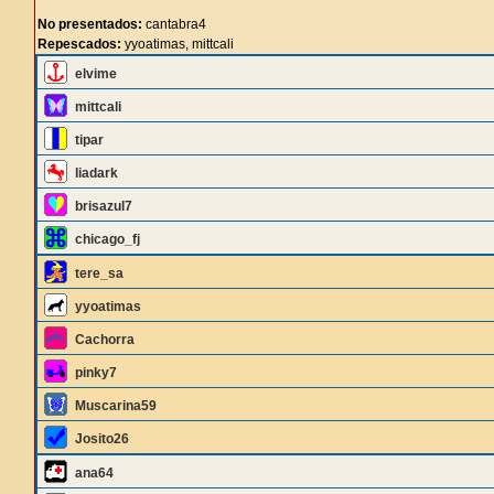
No presentados:
cantabra4
Repescados:
yyoatimas, mittcali
elvime
mittcali
tipar
liadark
brisazul7
chicago_fj
tere_sa
yyoatimas
Cachorra
pinky7
Muscarina59
Josito26
ana64