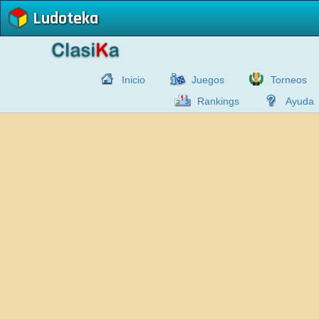
Ludoteka
Inicio
Juegos
Torneos
Rankings
Ayuda