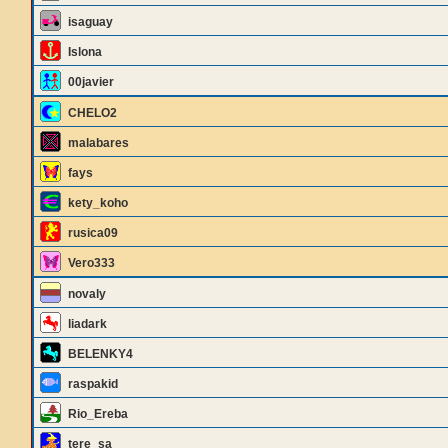
isaguay
Islona
00javier
CHELO2
malabares
fays
kety_koho
rusica09
Vero333
novaly
liadark
BELENKY4
raspakid
Rio_Ereba
tere_sa