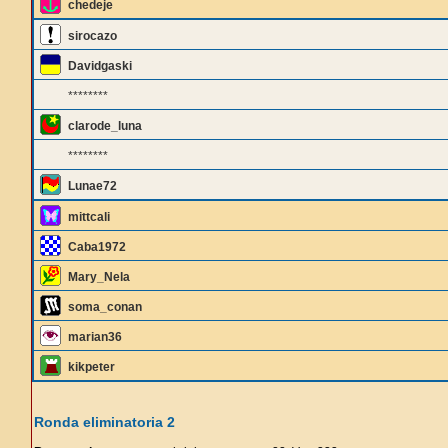
chedeje
sirocazo
Davidgaski
********
clarode_luna
********
Lunae72
mittcali
Caba1972
Mary_Nela
soma_conan
marian36
kikpeter
Ronda eliminatoria 2