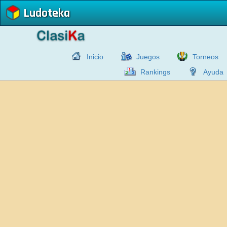
Ludoteka
Inicio
Juegos
Torneos
Rankings
Ayuda