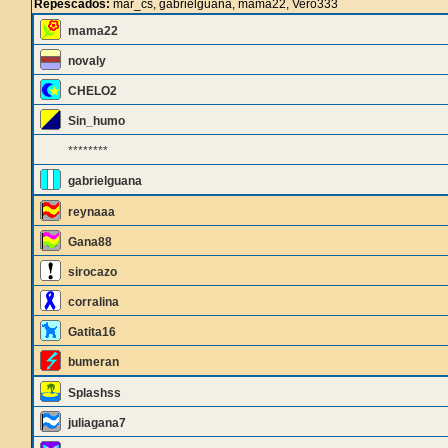
Repescados:
mar_cs, gabrielguana, mama22, Vero333
mama22
novaly
CHELO2
Sin_humo
********
gabrielguana
reynaaa
Gana88
sirocazo
corralina
Gatita16
bumeran
Splashss
juliagana7