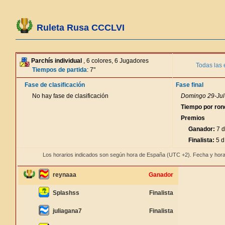
Ruleta Rusa CCCLVI
Parchís individual
, 6 colores, 6 Jugadores
Todas las 
Tiempos de partida
: 7"
Fase de clasificación
Fase final
No hay fase de clasificación
Domingo 29-Jul
Tiempo por ron
Premios
Ganador:
7 d
Finalista:
5 d
Los horarios indicados son según hora de España (UTC +2). Fecha y hora
reynaaa
Ganador
Splashss
Finalista
juliagana7
Finalista