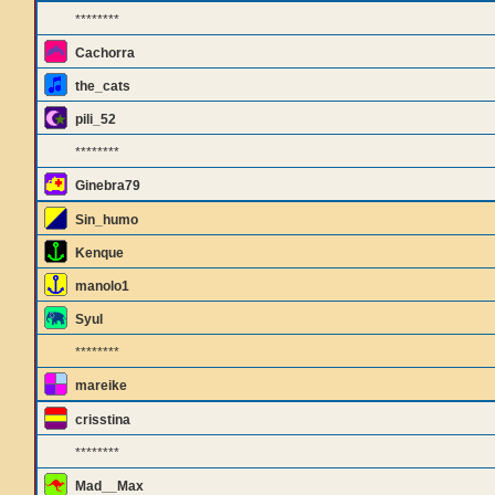
********
Cachorra
the_cats
pili_52
********
Ginebra79
Sin_humo
Kenque
manolo1
Syul
********
mareike
crisstina
********
Mad__Max