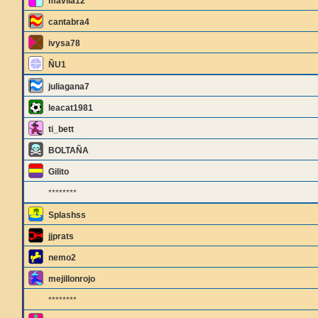
mavila12
cantabra4
ivysa78
ÑU1
juliagana7
leacat1981
ti_bett
BOLTAÑA
Gilito
********
Splashss
jjprats
nemo2
mejillonrojo
********