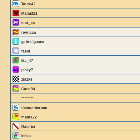
Tauro42
Manu321
mar_cs
reynaaa
gabrielguana
fasol
lita_47
pinky7
ziszas
Gana88
********
thenumberone
mama22
Raulrisi
loliso