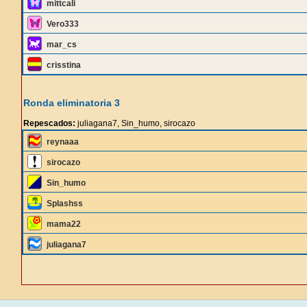
mittcali
Vero333
mar_cs
crisstina
Ronda eliminatoria 3
Repescados:
juliagana7, Sin_humo, sirocazo
reynaaa
sirocazo
Sin_humo
Splashss
mama22
juliagana7