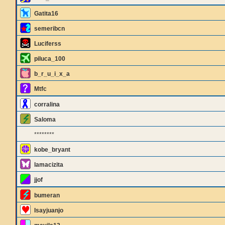
Gatita16
semeribcn
Luciferss
piluca_100
b_r_u_i_x_a
Mtfc
corralina
Saloma
********
kobe_bryant
lamacizita
jjof
bumeran
Isayjuanjo