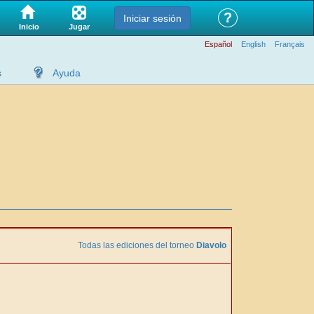
?
Iniciar sesión
Jugar
Inicio
Español
English
Français
s
Ayuda
Todas las ediciones del torneo
Diavolo