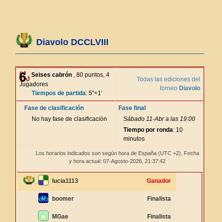
Diavolo DCCLVIII
Seises cabrón
, 80 puntos, 4
Todas las ediciones del
Jugadores
torneo
Diavolo
Tiempos de partida
: 5"+1'
Fase de clasificación
Fase final
No hay fase de clasificación
Sábado 11-Abr a las 19:00
Tiempo por ronda
: 10
minutos
Los horarios indicados son según hora de España (UTC +2). Fecha
y hora actual: 07-Agosto-2026,
21:37:42
lucia1113
Ganador
boomer
Finalista
MGae
Finalista