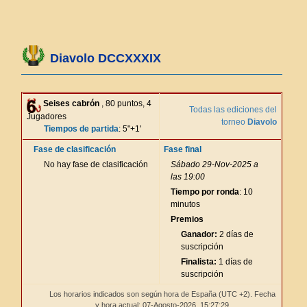
Diavolo DCCXXXIX
Seises cabrón
, 80 puntos, 4
Todas las ediciones del
Jugadores
torneo
Diavolo
Tiempos de partida
: 5"+1'
Fase de clasificación
Fase final
No hay fase de clasificación
Sábado 29-Nov-2025 a
las 19:00
Tiempo por ronda
: 10
minutos
Premios
Ganador:
2 días de
suscripción
Finalista:
1 días de
suscripción
Los horarios indicados son según hora de España (UTC +2). Fecha
y hora actual: 07-Agosto-2026,
15:27:29