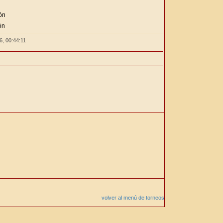
ón
ón
26,
00:44:11
volver al menú de torneos