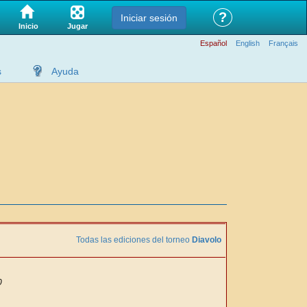
?
Iniciar sesión
Jugar
Inicio
Español
English
Français
s
Ayuda
Todas las ediciones del torneo
Diavolo
0