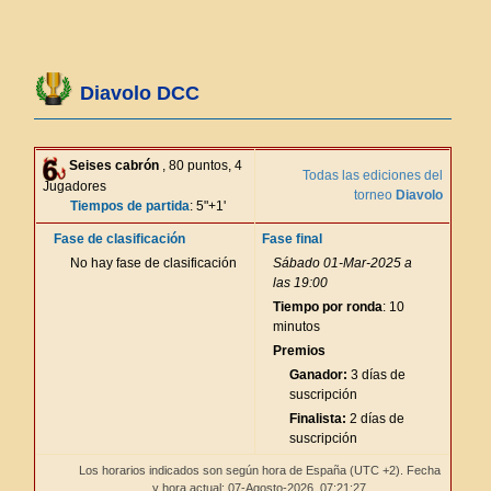
Diavolo DCC
Seises cabrón
, 80 puntos, 4
Todas las ediciones del
Jugadores
torneo
Diavolo
Tiempos de partida
: 5"+1'
Fase de clasificación
Fase final
No hay fase de clasificación
Sábado 01-Mar-2025 a
las 19:00
Tiempo por ronda
: 10
minutos
Premios
Ganador:
3 días de
suscripción
Finalista:
2 días de
suscripción
Los horarios indicados son según hora de España (UTC +2). Fecha
y hora actual: 07-Agosto-2026,
07:21:27