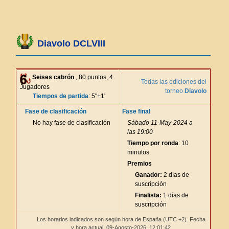
Diavolo DCLVIII
Seises cabrón
, 80 puntos, 4
Todas las ediciones del
Jugadores
torneo
Diavolo
Tiempos de partida
: 5"+1'
Fase de clasificación
Fase final
No hay fase de clasificación
Sábado 11-May-2024 a
las 19:00
Tiempo por ronda
: 10
minutos
Premios
Ganador:
2 días de
suscripción
Finalista:
1 días de
suscripción
Los horarios indicados son según hora de España (UTC +2). Fecha
y hora actual: 09-Agosto-2026,
12:01:42