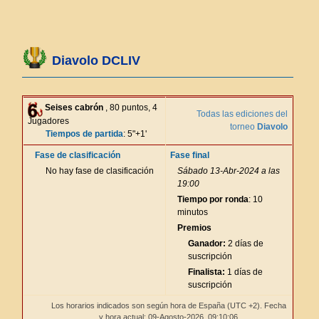
Diavolo DCLIV
Seises cabrón
, 80 puntos, 4
Todas las ediciones del
Jugadores
torneo
Diavolo
Tiempos de partida
: 5"+1'
Fase de clasificación
Fase final
No hay fase de clasificación
Sábado 13-Abr-2024 a las
19:00
Tiempo por ronda
: 10
minutos
Premios
Ganador:
2 días de
suscripción
Finalista:
1 días de
suscripción
Los horarios indicados son según hora de España (UTC +2). Fecha
y hora actual: 09-Agosto-2026,
09:10:06