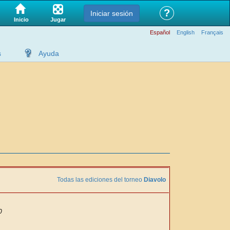
?
Iniciar sesión
Jugar
Inicio
Español
English
Français
s
Ayuda
Todas las ediciones del torneo
Diavolo
0