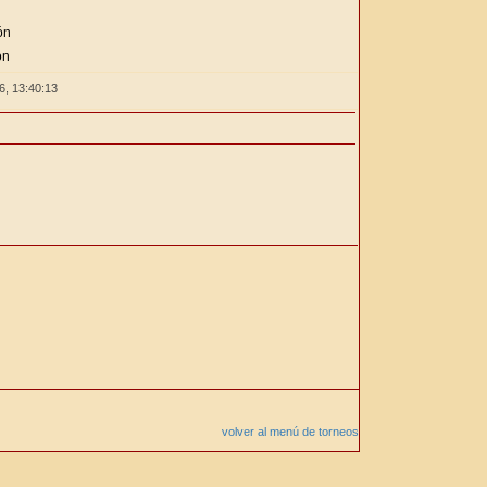
ón
ón
26,
13:40:13
volver al menú de torneos