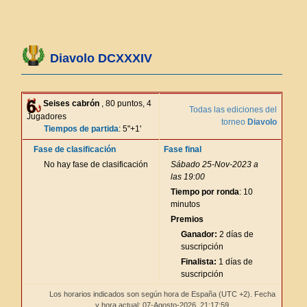
Diavolo DCXXXIV
Seises cabrón
, 80 puntos, 4
Todas las ediciones del
Jugadores
torneo
Diavolo
Tiempos de partida
: 5"+1'
Fase de clasificación
Fase final
No hay fase de clasificación
Sábado 25-Nov-2023 a
las 19:00
Tiempo por ronda
: 10
minutos
Premios
Ganador:
2 días de
suscripción
Finalista:
1 días de
suscripción
Los horarios indicados son según hora de España (UTC +2). Fecha
y hora actual: 07-Agosto-2026,
21:17:59