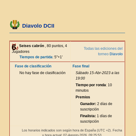
Diavolo DCII
Seises cabrón
, 80 puntos, 4
Todas las ediciones del
Jugadores
torneo
Diavolo
Tiempos de partida
: 5"+1'
Fase de clasificación
Fase final
No hay fase de clasificación
Sábado 15-Abr-2023 a las
19:00
Tiempo por ronda
: 10
minutos
Premios
Ganador:
2 días de
suscripción
Finalista:
1 días de
suscripción
Los horarios indicados son según hora de España (UTC +2). Fecha
y hora actual: 07-Agosto-2026,
09:25:54