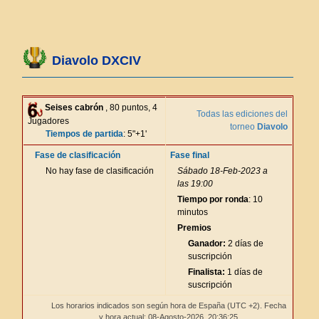
Diavolo DXCIV
Seises cabrón
, 80 puntos, 4
Todas las ediciones del
Jugadores
torneo
Diavolo
Tiempos de partida
: 5"+1'
Fase de clasificación
Fase final
No hay fase de clasificación
Sábado 18-Feb-2023 a
las 19:00
Tiempo por ronda
: 10
minutos
Premios
Ganador:
2 días de
suscripción
Finalista:
1 días de
suscripción
Los horarios indicados son según hora de España (UTC +2). Fecha
y hora actual: 08-Agosto-2026,
20:36:25