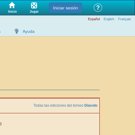
?
Iniciar sesión
Jugar
Inicio
Español
English
Français
s
Ayuda
Todas las ediciones del torneo
Diavolo
0