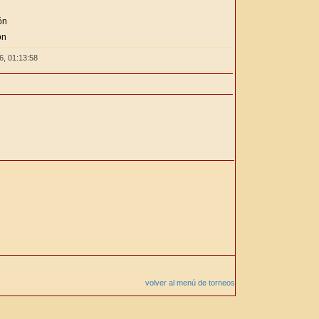
ón
ón
26,
01:13:58
volver al menú de torneos