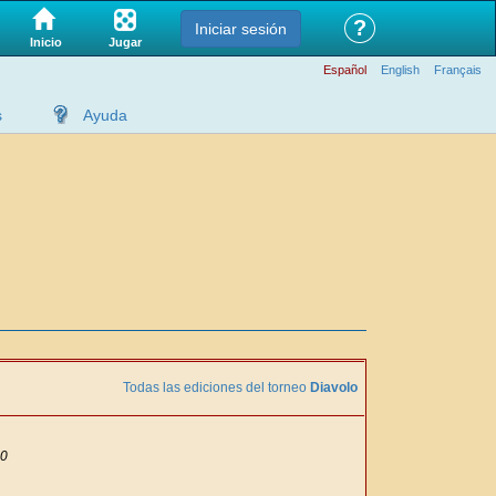
?
Iniciar sesión
Jugar
Inicio
Español
English
Français
s
Ayuda
Todas las ediciones del torneo
Diavolo
30