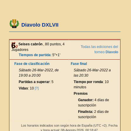
Diavolo DXLVII
Seises cabrón
, 80 puntos, 4
Todas las ediciones del
Jugadores
torneo
Diavolo
Tiempos de partida
: 5"+1'
Fase de clasificación
Fase final
Sábado 26-Mar-2022, de
Sábado 26-Mar-2022 a
19:00 a 20:00
las 20:30
Partidas a superar
: 5
Tiempo por ronda
: 10
minutos
Vidas
: 10
[?]
Premios
Ganador:
4 días de
suscripción
Finalista:
2 días de
suscripción
Los horarios indicados son según hora de España (UTC +2). Fecha
y hora actual: 08-Agosto-2026,
00:18:47