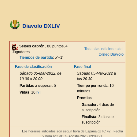
Diavolo DXLIV
Seises cabrón
, 80 puntos, 4
Todas las ediciones del
Jugadores
torneo
Diavolo
Tiempos de partida
: 5"+1'
Fase de clasificación
Fase final
Sábado 05-Mar-2022, de
Sábado 05-Mar-2022 a
19:00 a 20:00
las 20:30
Partidas a superar
: 5
Tiempo por ronda
: 10
minutos
Vidas
: 10
[?]
Premios
Ganador:
4 días de
suscripción
Finalista:
3 días de
suscripción
Los horarios indicados son según hora de España (UTC +2). Fecha
y hora actual: 09-Agosto-2026,
09:09:21