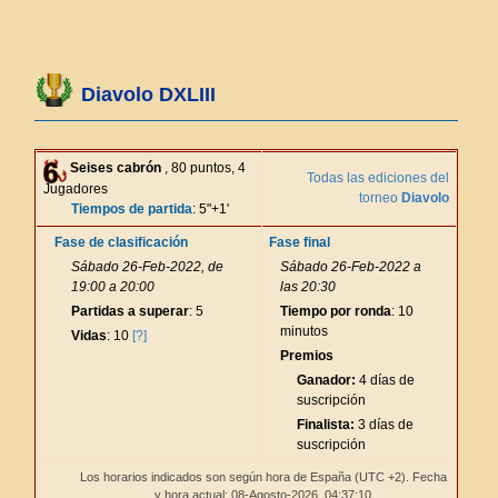
Diavolo DXLIII
Seises cabrón
, 80 puntos, 4
Todas las ediciones del
Jugadores
torneo
Diavolo
Tiempos de partida
: 5"+1'
Fase de clasificación
Fase final
Sábado 26-Feb-2022, de
Sábado 26-Feb-2022 a
19:00 a 20:00
las 20:30
Partidas a superar
: 5
Tiempo por ronda
: 10
minutos
Vidas
: 10
[?]
Premios
Ganador:
4 días de
suscripción
Finalista:
3 días de
suscripción
Los horarios indicados son según hora de España (UTC +2). Fecha
y hora actual: 08-Agosto-2026,
04:37:10