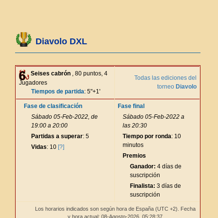
Diavolo DXL
Seises cabrón
, 80 puntos, 4
Todas las ediciones del
Jugadores
torneo
Diavolo
Tiempos de partida
: 5"+1'
Fase de clasificación
Fase final
Sábado 05-Feb-2022, de
Sábado 05-Feb-2022 a
19:00 a 20:00
las 20:30
Partidas a superar
: 5
Tiempo por ronda
: 10
minutos
Vidas
: 10
[?]
Premios
Ganador:
4 días de
suscripción
Finalista:
3 días de
suscripción
Los horarios indicados son según hora de España (UTC +2). Fecha
y hora actual: 08-Agosto-2026,
05:28:37