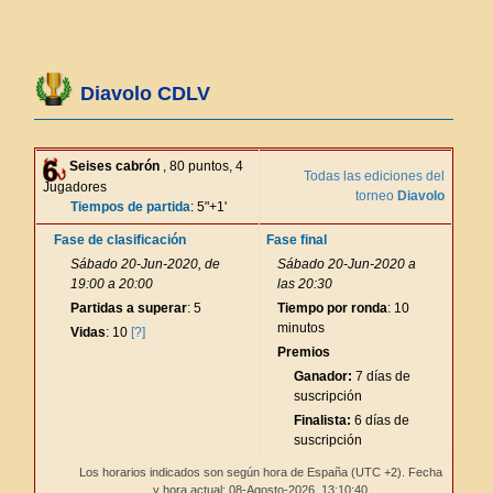
Diavolo CDLV
Seises cabrón
, 80 puntos, 4
Todas las ediciones del
Jugadores
torneo
Diavolo
Tiempos de partida
: 5"+1'
Fase de clasificación
Fase final
Sábado 20-Jun-2020, de
Sábado 20-Jun-2020 a
19:00 a 20:00
las 20:30
Partidas a superar
: 5
Tiempo por ronda
: 10
minutos
Vidas
: 10
[?]
Premios
Ganador:
7 días de
suscripción
Finalista:
6 días de
suscripción
Los horarios indicados son según hora de España (UTC +2). Fecha
y hora actual: 08-Agosto-2026,
13:10:40