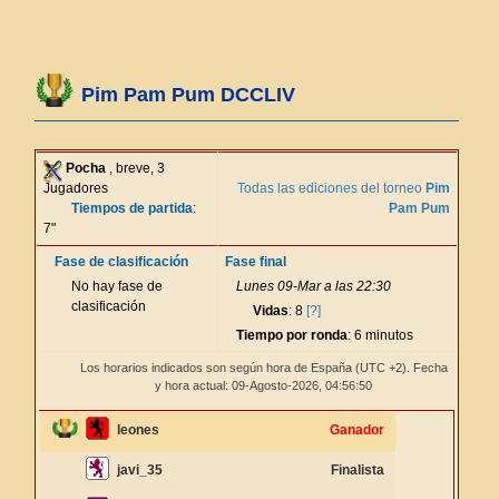
Pim Pam Pum DCCLIV
Pocha
, breve, 3
Jugadores
Todas las ediciones del torneo
Pim
Tiempos de partida
:
Pam Pum
7"
Fase de clasificación
Fase final
No hay fase de
Lunes 09-Mar a las 22:30
clasificación
Vidas
: 8
[?]
Tiempo por ronda
: 6 minutos
Los horarios indicados son según hora de España (UTC +2). Fecha
y hora actual: 09-Agosto-2026,
04:56:51
leones
Ganador
javi_35
Finalista