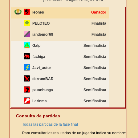
y hora actual: 10-Agosto-2026,
05:34:24
leones
Ganador
PELOTEO
Finalista
jandemor69
Finalista
Galp
Semifinalista
fachiga
Semifinalista
Javi_astur
Semifinalista
derrumBAR
Semifinalista
patachunga
Semifinalista
Larinma
Semifinalista
Consulta de partidas
Todas las partidas de la fase final
Para consultar los resultados de un jugador indica su nombre: