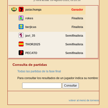
y hora actual: 09-Agosto-2026,
09:28:31
patachunga
Ganador
rokes
Finalista
berjicas
Finalista
javi_35
Semifinalista
THOR2025
Semifinalista
PECATO
Semifinalista
Consulta de partidas
Todas las partidas de la fase final
Para consultar los resultados de un jugador indica su nombre:
volver al menú de torneos