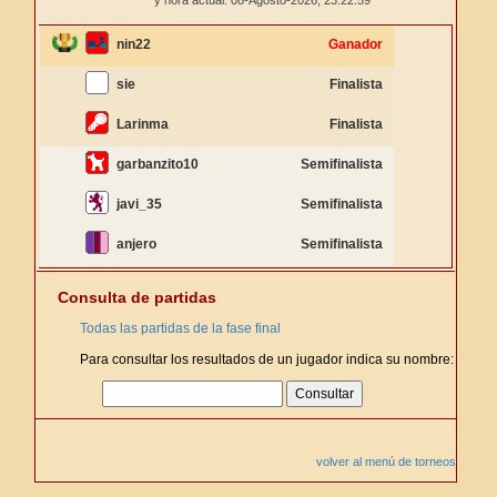
y hora actual: 08-Agosto-2026,
23:22:59
nin22
Ganador
sie
Finalista
Larinma
Finalista
garbanzito10
Semifinalista
javi_35
Semifinalista
anjero
Semifinalista
Consulta de partidas
Todas las partidas de la fase final
Para consultar los resultados de un jugador indica su nombre:
volver al menú de torneos