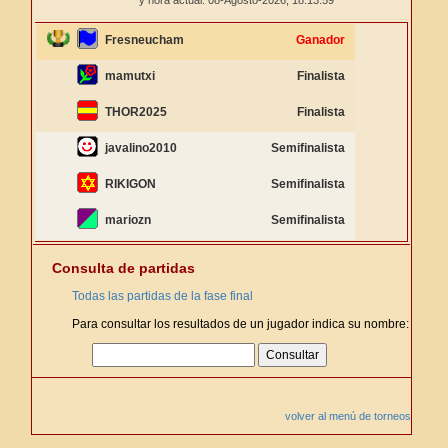
y hora actual: 08-Agosto-2026,
18:13:59
Fresneucham
Ganador
mamutxi
Finalista
THOR2025
Finalista
javalino2010
Semifinalista
RIKIGON
Semifinalista
mariozn
Semifinalista
Consulta de partidas
Todas las partidas de la fase final
Para consultar los resultados de un jugador indica su nombre:
volver al menú de torneos