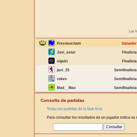
Los h
Fresneucham
Ganador
Javi_astur
Finalista
siguiri
Finalista
javi_35
Semifinalista
rokes
Semifinalista
Mad__Max
Semifinalista
Consulta de partidas
Todas las partidas de la fase final
Para consultar los resultados de un jugador indica su