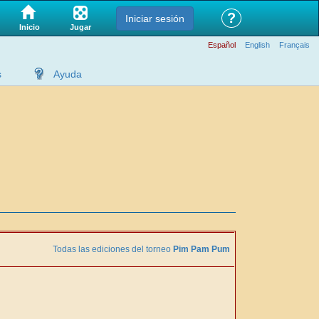
?
Iniciar sesión
Jugar
Inicio
Español
English
Français
s
Ayuda
Todas las ediciones del torneo
Pim Pam Pum