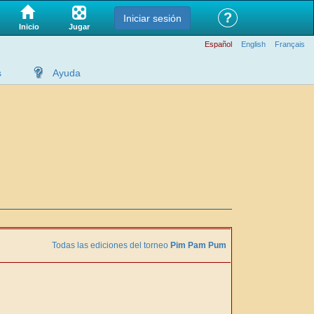
?
Iniciar sesión
Jugar
Inicio
Español
English
Français
s
Ayuda
Todas las ediciones del torneo
Pim Pam Pum