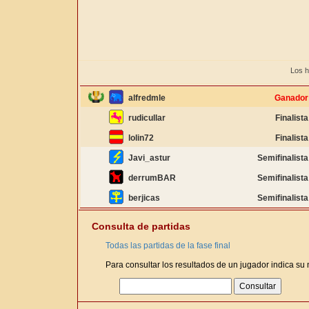
Los h
alfredmle
Ganador
rudicullar
Finalista
lolin72
Finalista
Javi_astur
Semifinalista
derrumBAR
Semifinalista
berjicas
Semifinalista
Consulta de partidas
Todas las partidas de la fase final
Para consultar los resultados de un jugador indica su