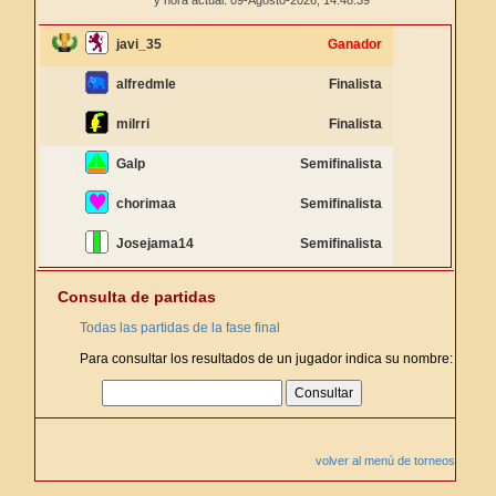
y hora actual: 09-Agosto-2026,
14:48:39
javi_35
Ganador
alfredmle
Finalista
milrri
Finalista
Galp
Semifinalista
chorimaa
Semifinalista
Josejama14
Semifinalista
Consulta de partidas
Todas las partidas de la fase final
Para consultar los resultados de un jugador indica su nombre:
volver al menú de torneos