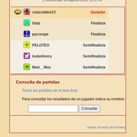
y hora actual: 09-Agosto-2026,
15:07:05
catacaldos23
Ganador
Galp
Finalista
pacorupe
Finalista
PELOTEO
Semifinalista
isabelmora
Semifinalista
Mad__Max
Semifinalista
Consulta de partidas
Todas las partidas de la fase final
Para consultar los resultados de un jugador indica su nombre:
volver al menú de torneos