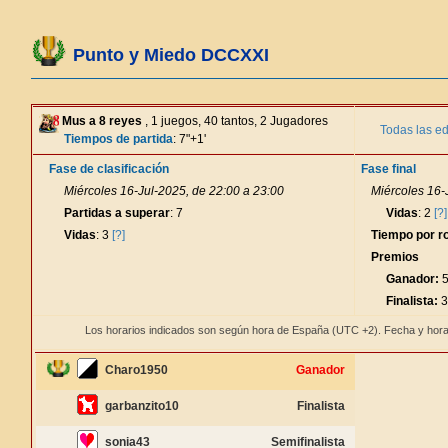
Punto y Miedo DCCXXI
Mus a 8 reyes
, 1 juegos, 40 tantos, 2 Jugadores
Todas las ed
Tiempos de partida
: 7"+1'
Fase de clasificación
Fase final
Miércoles 16-Jul-2025, de 22:00 a 23:00
Miércoles 16-
Partidas a superar
: 7
Vidas
: 2
[?]
Vidas
: 3
[?]
Tiempo por r
Premios
Ganador:
5
Finalista:
3
Los horarios indicados son según hora de España (UTC +2). Fecha y hora
Charo1950
Ganador
garbanzito10
Finalista
sonia43
Semifinalista