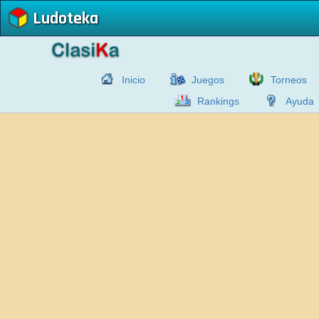
Ludoteka
Inicio
Juegos
Torneos
Rankings
Ayuda