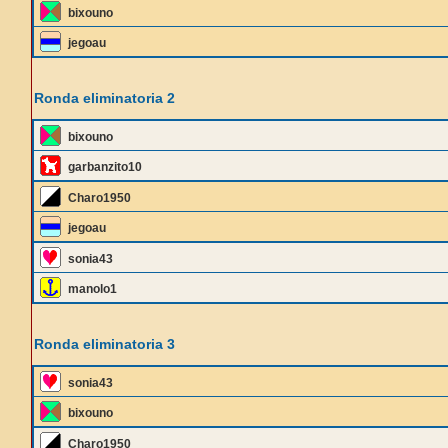
bixouno
jegoau
Ronda eliminatoria 2
bixouno
garbanzito10
Charo1950
jegoau
sonia43
manolo1
Ronda eliminatoria 3
sonia43
bixouno
Charo1950