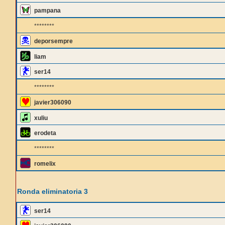
pampana
********
deporsempre
liam
ser14
********
javier306090
xuliu
erodeta
********
romelix
Ronda eliminatoria 3
ser14