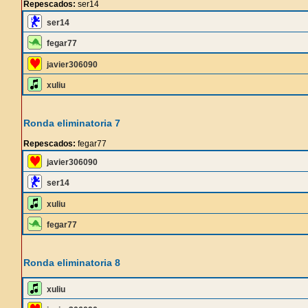
Repescados:
ser14
ser14
fegar77
javier306090
xuliu
Ronda eliminatoria 7
Repescados:
fegar77
javier306090
ser14
xuliu
fegar77
Ronda eliminatoria 8
xuliu