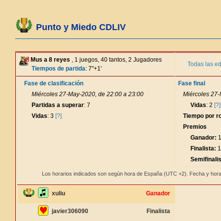
Punto y Miedo CDLIV
Mus a 8 reyes
, 1 juegos, 40 tantos, 2 Jugadores
Todas las ed
Tiempos de partida
: 7"+1'
Fase de clasificación
Fase final
Miércoles 27-May-2020, de 22:00 a 23:00
Miércoles 27-
Partidas a superar
: 7
Vidas
: 2
[?]
Vidas
: 3
[?]
Tiempo por r
Premios
Ganador:
1
Finalista:
1
Semifinalis
Los horarios indicados son según hora de España (UTC +2). Fecha y hora
xuliu
Ganador
javier306090
Finalista