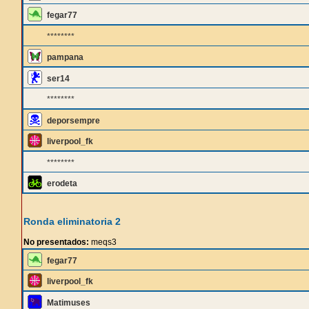
fegar77
********
pampana
ser14
********
deporsempre
liverpool_fk
********
erodeta
Ronda eliminatoria 2
No presentados:
meqs3
fegar77
liverpool_fk
Matimuses