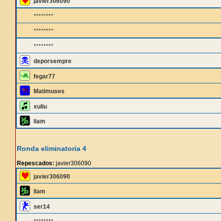
javier306090
********
********
********
deporsempre
fegar77
Matimuses
xuliu
liam
Ronda eliminatoria 4
Repescados:
javier306090
javier306090
liam
ser14