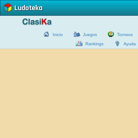
Ludoteka
Inicio
Juegos
Torneos
Rankings
Ayuda